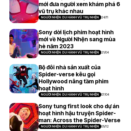
mới đưa người xem khám phá 6
vũ trụ khác nhau
NGƯỜI NHỆN: DU HÀNH VŨ TRỤ NHỆN
24/11
Sony dời lịch phim hoạt hình
mới về Người Nhện sang mùa
hè năm 2023
NGƯỜI NHỆN: DU HÀNH VŨ TRỤ NHỆN
21/04
Bộ đôi nhà sản xuất của
Spider-verse kêu gọi
Hollywood nâng tầm phim
hoạt hình
NGƯỜI NHỆN: DU HÀNH VŨ TRỤ NHỆN
07/04
Sony tung first look cho dự án
hoạt hình hậu truyện Spider-
man: Across the Spider-Verse
NGƯỜI NHỆN: DU HÀNH VŨ TRỤ NHỆN
05/12