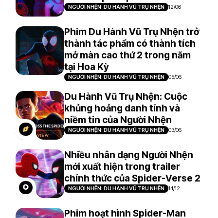
NGƯỜI NHỆN: DU HÀNH VŨ TRỤ NHỆN
12/06
Phim Du Hành Vũ Trụ Nhện trở
thành tác phẩm có thành tích
mở màn cao thứ 2 trong năm
tại Hoa Kỳ
NGƯỜI NHỆN: DU HÀNH VŨ TRỤ NHỆN
05/06
Du Hành Vũ Trụ Nhện: Cuộc
khủng hoảng danh tính và
niềm tin của Người Nhện
NGƯỜI NHỆN: DU HÀNH VŨ TRỤ NHỆN
03/06
Nhiều nhân dạng Người Nhện
mới xuất hiện trong trailer
chính thức của Spider-Verse 2
NGƯỜI NHỆN: DU HÀNH VŨ TRỤ NHỆN
14/12
Phim hoạt hình Spider-Man