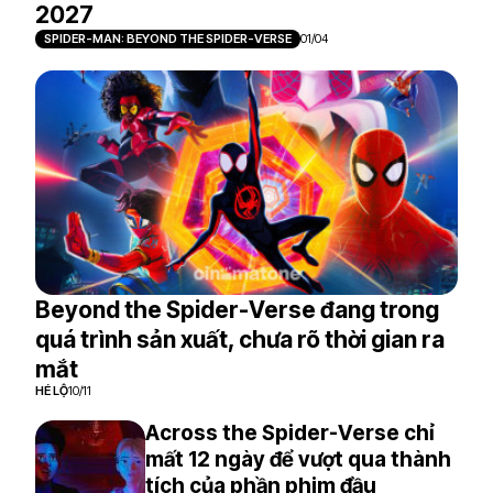
2027
SPIDER-MAN: BEYOND THE SPIDER-VERSE
01/04
Beyond the Spider-Verse đang trong
quá trình sản xuất, chưa rõ thời gian ra
mắt
HÉ LỘ
10/11
Across the Spider-Verse chỉ
mất 12 ngày để vượt qua thành
tích của phần phim đầu