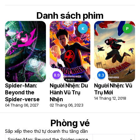
Danh sách phim
K
P
Spider-Man:
Người Nhện: Du
Người Nhện: Vũ
Beyond the
Hành Vũ Trụ
Trụ Mới
14 Tháng 12, 2018
Spider-verse
Nhện
04 Tháng 06, 2027
02 Tháng 06, 2023
Phòng vé
Sắp xếp theo thứ tự doanh thu tăng dần
Spider-Man: Beyond the Spider-verse
-