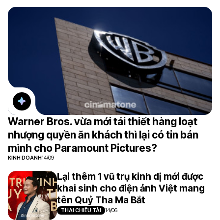
Warner Bros. vừa mới tái thiết hàng loạt
nhượng quyền ăn khách thì lại có tin bán
mình cho Paramount Pictures?
KINH DOANH
14/09
Lại thêm 1 vũ trụ kinh dị mới được
khai sinh cho điện ảnh Việt mang
tên Quỷ Tha Ma Bắt
THAI CHIÊU TÀI
14/06