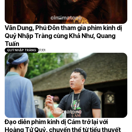
Vân Dung, Phú Đôn tham gia phim kinh dị
Quỷ Nhập Tràng cùng Khả Như, Quang
Tuấn
QUỶ NHẬP TRÀNG
17/01
Đạo diễn phim kinh dị Cám trở lại với
Hoàng Tử Quỷ, chuyển thể từ tiểu thuyết