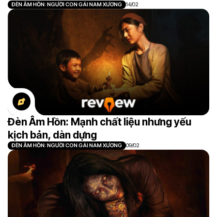
ĐÈN ÂM HỒN: NGƯỜI CON GÁI NAM XƯƠNG
14/02
Đèn Âm Hồn: Mạnh chất liệu nhưng yếu
kịch bản, dàn dựng
ĐÈN ÂM HỒN: NGƯỜI CON GÁI NAM XƯƠNG
09/02