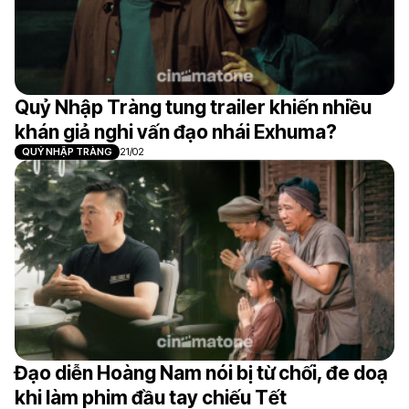
Quỷ Nhập Tràng tung trailer khiến nhiều
khán giả nghi vấn đạo nhái Exhuma?
QUỶ NHẬP TRÀNG
21/02
Đạo diễn Hoàng Nam nói bị từ chối, đe doạ
khi làm phim đầu tay chiếu Tết