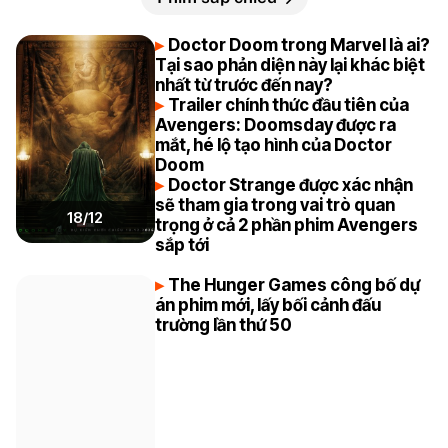
Doctor Doom trong Marvel là ai?
Tại sao phản diện này lại khác biệt
nhất từ trước đến nay?
Trailer chính thức đầu tiên của
Avengers: Doomsday được ra
mắt, hé lộ tạo hình của Doctor
Doom
Doctor Strange được xác nhận
sẽ tham gia trong vai trò quan
18/12
trọng ở cả 2 phần phim Avengers
sắp tới
The Hunger Games công bố dự
án phim mới, lấy bối cảnh đấu
trường lần thứ 50