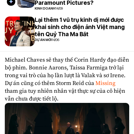
Paramount Pictures?
KINH DOANH
14/09
Lại thêm 1 vũ trụ kinh dị mới được
khai sinh cho điện ảnh Việt mang
tên Quỷ Tha Ma Bắt
DỰ ÁN MỚI
14/06
Michael Chaves
sẽ thay thế Corin Hardy đạo diễn
bộ phim.
Bonnie Aarons
,
Taissa Farmiga
trở lại
trong vai trò của họ lần lượt là Valak và sơ Irene.
Dự án cũng có thêm
Storm Reid
của
Missing
tham gia tuy nhiên nhân vật thực sự của cô hiện
vẫn chưa được tiết lộ.