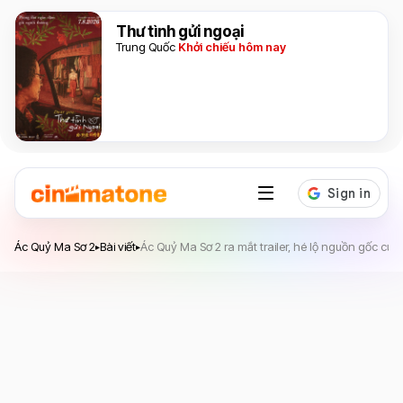
Thư tình gửi ngoại
Trung Quốc
Khởi chiếu hôm nay
Ác Quỷ Ma Sơ 2
Ác Quỷ Ma Sơ 2
Bài viết
Ác Quỷ Ma Sơ 2 ra mắt trailer, hé lộ nguồn gốc của
▸
▸