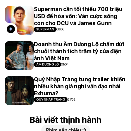
Superman cần tối thiểu 700 triệu
USD để hòa vốn: Ván cược sống
còn cho DCU và James Gunn
SUPERMAN
06/06
Doanh thu Âm Dương Lộ chấm dứt
chuỗi thành tích trăm tỷ của điện
ảnh Việt Nam
ÂM DƯƠNG LỘ
01/04
Quỷ Nhập Tràng tung trailer khiến
nhiều khán giả nghi vấn đạo nhái
Exhuma?
QUỶ NHẬP TRÀNG
21/02
Bài viết thịnh hành
Phim sắp chiếu