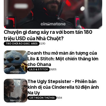
Chuyện gì đang xảy ra với bom tấn 180
triệu USD của Nhà Chuột?
TRÒ CHƠI ẢO GIÁC: ARES
12/10
Doanh thu mở màn ấn tượng của
Lilo & Stitch: Một chiến thắng lớn
cho Ohana
LILO & STITCH
26/05
The Ugly Stepsister - Phiên bản
kinh dị của Cinderella từ điện ảnh
Na Uy
CẮT NGÓN THỬ HÀI
11/04