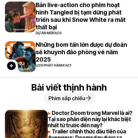
Bản live-action cho phim hoạt
hình Tangled bị tạm dừng phát
triển sau khi Snow White ra mắt
thất bại
DỰ ÁN MỚI
08/04
Những bom tấn lớn được dự đoán
sẽ khuynh đảo phòng vé năm
2025
LỊCH PHÁT HÀNH
04/01
Bài viết thịnh hành
Phim sắp chiếu
Doctor Doom trong Marvel là ai?
Tại sao phản diện này lại khác biệt
nhất từ trước đến nay?
Trailer chính thức đầu tiên của
Avengers: Doomsday được ra