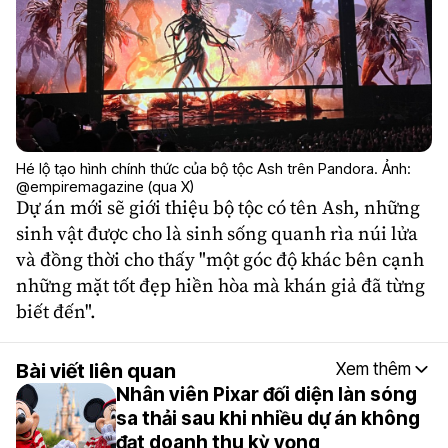
Hé lộ tạo hình chính thức của bộ tộc Ash trên Pandora. Ảnh:
@empiremagazine (qua X)
Dự án mới sẽ giới thiệu bộ tộc có tên Ash, những
sinh vật được cho là sinh sống quanh rìa núi lửa
và đồng thời cho thấy "một góc độ khác bên cạnh
những mặt tốt đẹp hiền hòa mà khán giả đã từng
biết đến".
Bài viết liên quan
Xem thêm
Nhân viên Pixar đối diện làn sóng
sa thải sau khi nhiều dự án không
đạt doanh thu kỳ vọng