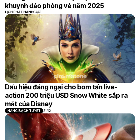
khuynh đảo phòng vé năm 2025
LỊCH PHÁT HÀNH
04/01
Dấu hiệu đáng ngại cho bom tấn live-
action 200 triệu USD Snow White sắp ra
mắt của Disney
NÀNG BẠCH TUYẾT
21/12