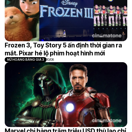
Frozen 3, Toy Story 5 ấn định thời gian ra
mắt. Pixar hé lộ phim hoạt hình mới
NỮ HOÀNG BĂNG GIÁ 3
10/08
Marvel chi hàng trăm triệu USD thù lao chỉ