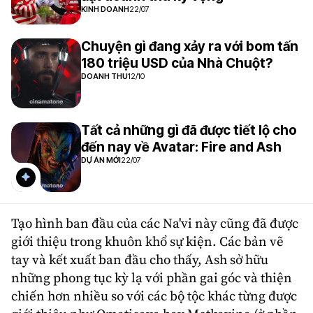
KINH DOANH
22/07
Chuyện gì đang xảy ra với bom tấn
180 triệu USD của Nhà Chuột?
DOANH THU
12/10
Tất cả những gì đã được tiết lộ cho
đến nay về Avatar: Fire and Ash
DỰ ÁN MỚI
22/07
Tạo hình ban đầu của các Na'vi này cũng đã được
giới thiệu trong khuôn khổ sự kiện. Các bản vẽ
tay và kết xuất ban đầu cho thấy, Ash sở hữu
những phong tục kỳ lạ với phần gai góc và thiện
chiến hơn nhiều so với các bộ tộc khác từng được