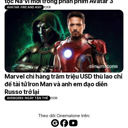
tộc Na'vi mới trong phần phim Avatar 3
AVATAR: FIRE AND ASH
10/08
Marvel chi hàng trăm triệu USD thù lao chỉ
để tài tử Iron Man và anh em đạo diễn
Russo trở lại
AVENGERS: NGÀY TẬN THẾ
01/08
Theo dõi Cinematone trên: