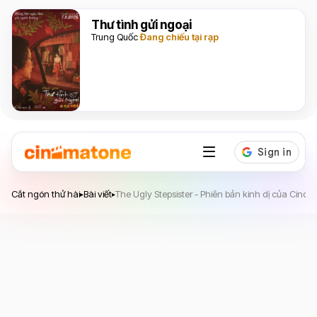
Thư tình gửi ngoại
Trung Quốc
Đang chiếu tại rạp
Cắt ngón thử hài
Cắt ngón thử hài
Bài viết
The Ugly Stepsister - Phiên bản kinh dị của Cinde
▸
▸