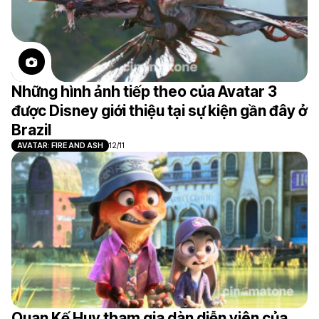
Những hình ảnh tiếp theo của Avatar 3
được Disney giới thiệu tại sự kiện gần đây ở
Brazil
AVATAR: FIRE AND ASH
12/11
Quan Kế Huy tham gia dàn diễn viên của