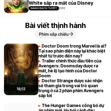
White sắp ra mắt của Disney
NÀNG BẠCH TUYẾT
21/12
Bài viết thịnh hành
Phim sắp chiếu
Doctor Doom trong Marvel là ai?
Tại sao phản diện này lại khác biệt
nhất từ trước đến nay?
Trailer chính thức đầu tiên của
Avengers: Doomsday được ra
mắt, hé lộ tạo hình của Doctor
Doom
Doctor Strange được xác nhận
sẽ tham gia trong vai trò quan
18/12
trọng ở cả 2 phần phim Avengers
sắp tới
The Hunger Games công bố dự
án phim mới, lấy bối cảnh đấu