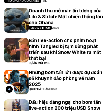
TRÒ CHƠI ẢO GIÁC: ARES
12/10
Doanh thu mở màn ấn tượng của
Lilo & Stitch: Một chiến thắng lớn
cho Ohana
LILO & STITCH
26/05
Bản live-action cho phim hoạt
hình Tangled bị tạm dừng phát
triển sau khi Snow White ra mắt
thất bại
DỰ ÁN MỚI
08/04
Những bom tấn lớn được dự đoán
sẽ khuynh đảo phòng vé năm
2025
LỊCH PHÁT HÀNH
04/01
Dấu hiệu đáng ngại cho bom tấn
live-action 200 triệu USD Snow