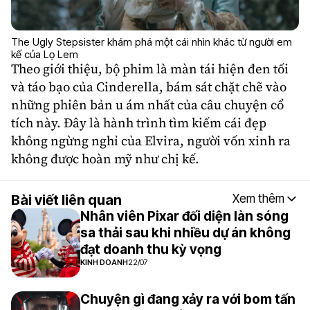
The Ugly Stepsister khám phá một cái nhìn khác từ người em
kế của Lọ Lem
Theo giới thiệu, bộ phim là màn tái hiện đen tối
và táo bạo của Cinderella, bám sát chặt chẽ vào
những phiên bản u ám nhất của câu chuyện cổ
tích này. Đây là hành trình tìm kiếm cái đẹp
không ngừng nghỉ của Elvira, người vốn xinh ra
không được hoàn mỹ như chị kế.
Bài viết liên quan
Xem thêm
Nhân viên Pixar đối diện làn sóng
sa thải sau khi nhiều dự án không
đạt doanh thu kỳ vọng
KINH DOANH
22/07
Chuyện gì đang xảy ra với bom tấn