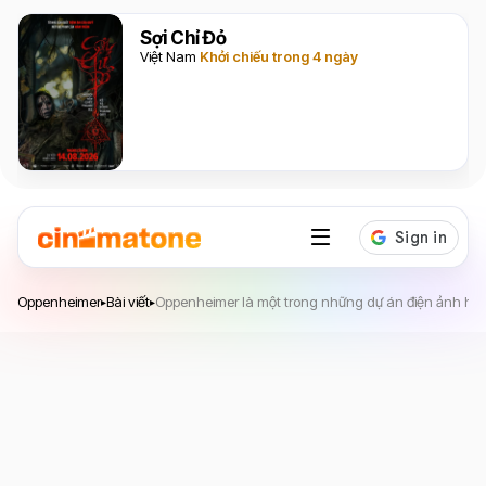
Sợi Chỉ Đỏ
Việt Nam
Khởi chiếu trong 4 ngày
Oppenheimer
Oppenheimer
Bài viết
Oppenheimer là một trong những dự án điện ảnh ha
▸
▸