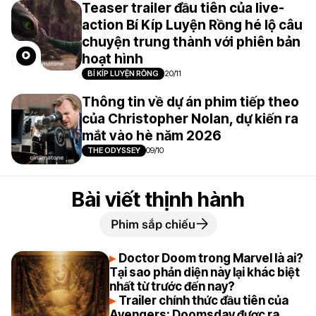
Teaser trailer đầu tiên của live-
action Bí Kíp Luyện Rồng hé lộ câu
chuyện trung thành với phiên bản
hoạt hình
BÍ KÍP LUYỆN RỒNG
20/11
Thông tin về dự án phim tiếp theo
của Christopher Nolan, dự kiến ra
mắt vào hè năm 2026
THE ODYSSEY
09/10
Bài viết thịnh hành
Phim sắp chiếu
Doctor Doom trong Marvel là ai?
Tại sao phản diện này lại khác biệt
nhất từ trước đến nay?
Trailer chính thức đầu tiên của
Avengers: Doomsday được ra