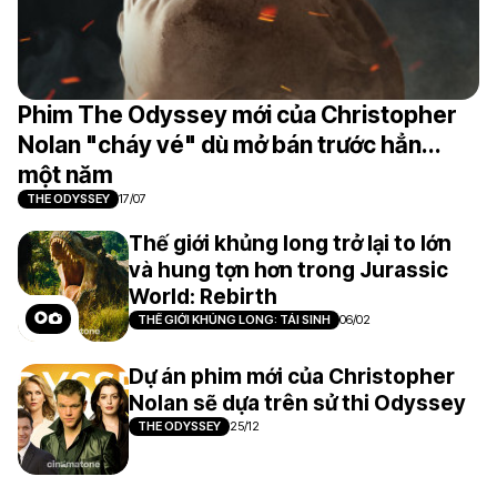
Phim The Odyssey mới của Christopher
Nolan "cháy vé" dù mở bán trước hẳn...
một năm
THE ODYSSEY
17/07
Thế giới khủng long trở lại to lớn
và hung tợn hơn trong Jurassic
World: Rebirth
THẾ GIỚI KHỦNG LONG: TÁI SINH
06/02
Dự án phim mới của Christopher
Nolan sẽ dựa trên sử thi Odyssey
THE ODYSSEY
25/12