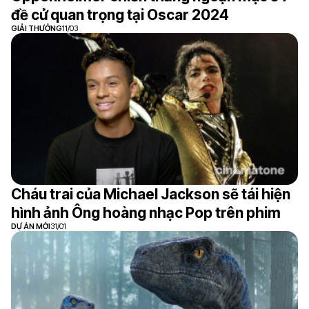
đề cử quan trọng tại Oscar 2024
GIẢI THƯỞNG
11/03
Cháu trai của Michael Jackson sẽ tái hiện
hình ảnh Ông hoàng nhạc Pop trên phim
DỰ ÁN MỚI
31/01