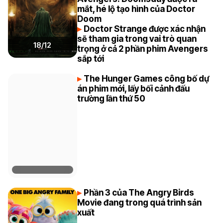
mắt, hé lộ tạo hình của Doctor
Doom
Doctor Strange được xác nhận
sẽ tham gia trong vai trò quan
18/12
trọng ở cả 2 phần phim Avengers
sắp tới
The Hunger Games công bố dự
án phim mới, lấy bối cảnh đấu
trường lần thứ 50
Phần 3 của The Angry Birds
Movie đang trong quá trình sản
xuất