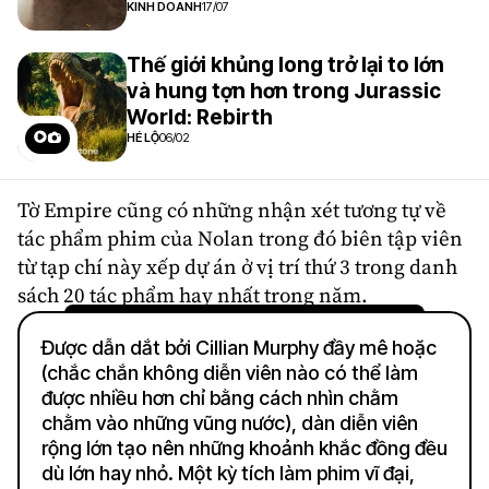
KINH DOANH
17/07
Thế giới khủng long trở lại to lớn
và hung tợn hơn trong Jurassic
World: Rebirth
HÉ LỘ
06/02
Tờ Empire cũng có những nhận xét tương tự về
tác phẩm phim của Nolan trong đó biên tập viên
từ tạp chí này xếp dự án ở vị trí thứ 3 trong danh
sách 20 tác phẩm hay nhất trong năm.
Được dẫn dắt bởi Cillian Murphy đầy mê hoặc
(chắc chắn không diễn viên nào có thể làm
được nhiều hơn chỉ bằng cách nhìn chằm
chằm vào những vũng nước), dàn diễn viên
rộng lớn tạo nên những khoảnh khắc đồng đều
dù lớn hay nhỏ. Một kỳ tích làm phim vĩ đại,