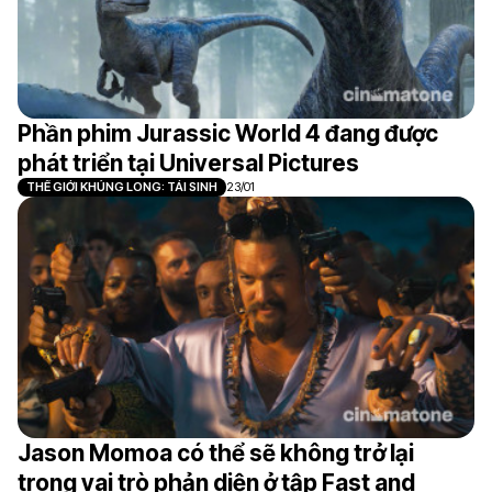
Phần phim Jurassic World 4 đang được
phát triển tại Universal Pictures
THẾ GIỚI KHỦNG LONG: TÁI SINH
23/01
Jason Momoa có thể sẽ không trở lại
trong vai trò phản diện ở tập Fast and