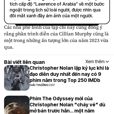
tích cấp độ “Lawrence of Arabia” về một bước
ngoặt trong lịch sử loài người, được nhìn qua
đôi mắt xanh đầy ám ảnh của một người.
Các nhà phê bình của tạp chí này cũng đồng ý
rằng phần trình diễn của Cillian Murphy cũng là
một trong những ấn tượng lớn của năm 2023 vừa
qua.
Bài viết liên quan
Xem thêm
Christopher Nolan lập kỷ lục khi là
đạo diễn duy nhất đến nay có 9
phim nằm trong Top 250 IMDb
GIẢI THƯỞNG
21/07
Phim The Odyssey mới của
Christopher Nolan "cháy vé" dù
mở bán trước hẳn... một năm