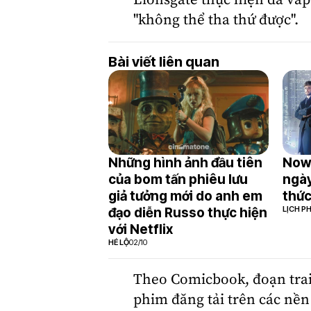
Lionsgate thực hiện đã vấp
"không thể tha thứ được".
Bài viết liên quan
Những hình ảnh đầu tiên
Now
của bom tấn phiêu lưu
ngày
giả tưởng mới do anh em
thức
LỊCH P
đạo diễn Russo thực hiện
với Netflix
HÉ LỘ
02/10
Theo Comicbook, đoạn trail
phim đăng tải trên các nề