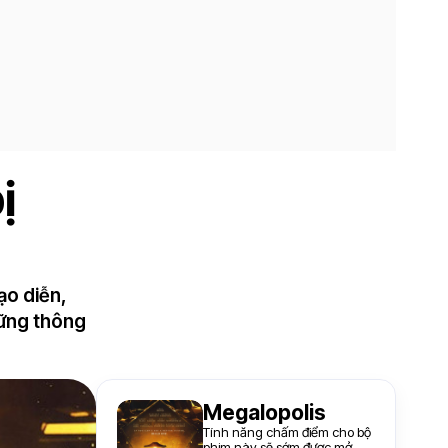
ị
ạo diễn,
hững thông
Megalopolis
Tính năng chấm điểm cho bộ
phim này sẽ sớm được mở.