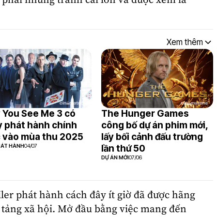
 phải những tranh cãi lớn và được xem là
Xem thêm
 You See Me 3 có
The Hunger Games
 phát hành chính
công bố dự án phim mới,
 vào mùa thu 2025
lấy bối cảnh đấu trường
HÁT HÀNH
04/07
lần thứ 50
DỰ ÁN MỚI
07/06
er phát hành cách đây ít giờ đã được hãng
n tảng xã hội. Mở đầu bằng việc mang đến