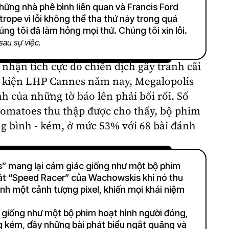
những nhà phê bình liên quan và Francis Ford
ope vì lỗi không thể tha thứ này trong quá
ng tôi đã làm hỏng mọi thứ. Chúng tôi xin lỗi.
sau sự việc.
hận tích cực do chiến dịch gây tranh cãi
sự kiện LHP Cannes năm nay,
Megalopolis
h của những tờ báo lên phải bối rối. Số
Tomatoes thu thập được cho thấy, bộ phim
g bình - kém, ở mức 53% với 68 bài đánh
s” mang lại cảm giác giống như một bộ phim
t “Speed ​​Racer” của Wachowskis khi nó thu
nh một cảnh tượng pixel, khiến mọi khái niệm
 giống như một bộ phim hoạt hình người đóng,
ếng kém, đầy những bài phát biểu ngắt quãng và