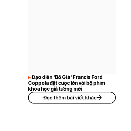
Đạo diễn 'Bố Già' Francis Ford
Coppola đặt cược lớn với bộ phim
khoa học giả tưởng mới
Đọc thêm bài viết khác