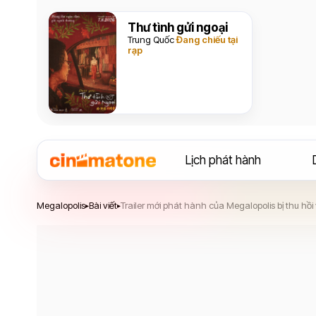
Thư tình gửi ngoại
Trung Quốc
Đang chiếu tại
rạp
Lịch phát hành
Megalopolis
Megalopolis
Bài viết
Trailer mới phát hành của Megalopolis bị thu hồi 
▸
▸