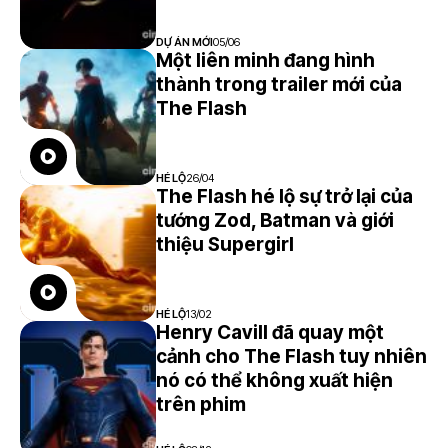
DỰ ÁN MỚI
05/06
Một liên minh đang hình
thành trong trailer mới của
The Flash
HÉ LỘ
26/04
The Flash hé lộ sự trở lại của
tướng Zod, Batman và giới
thiệu Supergirl
HÉ LỘ
13/02
Henry Cavill đã quay một
cảnh cho The Flash tuy nhiên
nó có thể không xuất hiện
trên phim