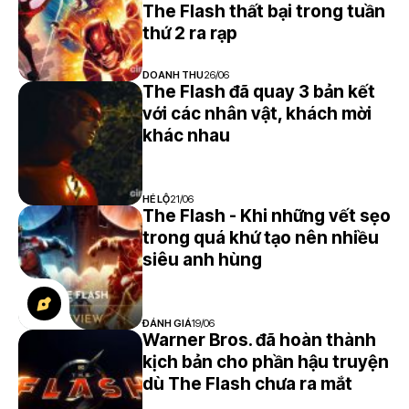
6.9
The Flash thất bại trong tuần
thứ 2 ra rạp
DOANH THU
26/06
The Flash đã quay 3 bản kết
với các nhân vật, khách mời
khác nhau
HÉ LỘ
21/06
The Flash - Khi những vết sẹo
trong quá khứ tạo nên nhiều
siêu anh hùng
ĐÁNH GIÁ
19/06
Warner Bros. đã hoàn thành
kịch bản cho phần hậu truyện
dù The Flash chưa ra mắt