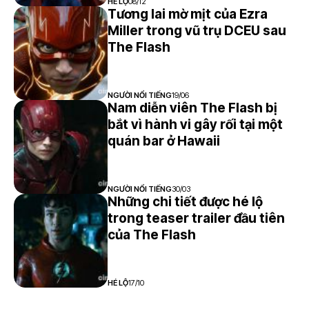
HÉ LỘ
08/12
Tương lai mờ mịt của Ezra
Miller trong vũ trụ DCEU sau
The Flash
NGƯỜI NỔI TIẾNG
19/06
Nam diễn viên The Flash bị
bắt vì hành vi gây rối tại một
quán bar ở Hawaii
NGƯỜI NỔI TIẾNG
30/03
Những chi tiết được hé lộ
trong teaser trailer đầu tiên
của The Flash
HÉ LỘ
17/10