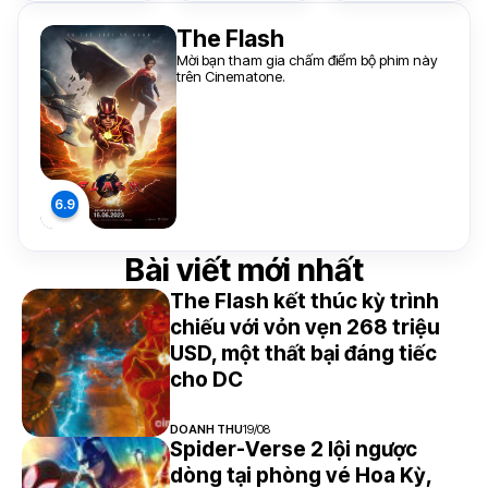
The Flash
Mời bạn tham gia chấm điểm bộ phim này
trên Cinematone.
Bài viết mới nhất
The Flash kết thúc kỳ trình
chiếu với vỏn vẹn 268 triệu
USD, một thất bại đáng tiếc
cho DC
DOANH THU
19/08
Spider-Verse 2 lội ngược
dòng tại phòng vé Hoa Kỳ,