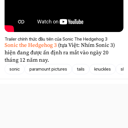
Trailer chính thức đầu tiên của Sonic The Hedgehog 3
Sonic the Hedgehog 3
(tựa Việt: Nhím Sonic 3)
hiện đang được ấn định ra mắt vào ngày 20
tháng 12 năm nay.
sonic
paramount pictures
tails
knuckles
sh