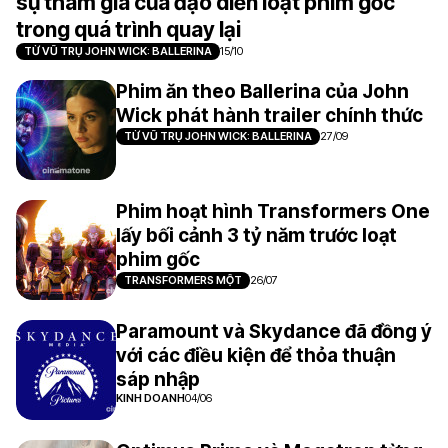
sự tham gia của đạo diễn loạt phim gốc
trong quá trình quay lại
TỪ VŨ TRỤ JOHN WICK: BALLERINA
15/10
Phim ăn theo Ballerina của John
Wick phát hành trailer chính thức
TỪ VŨ TRỤ JOHN WICK: BALLERINA
27/09
Phim hoạt hình Transformers One
lấy bối cảnh 3 tỷ năm trước loạt
phim gốc
TRANSFORMERS MỘT
26/07
Paramount và Skydance đã đồng ý
với các điều kiện để thỏa thuận
sáp nhập
KINH DOANH
04/06