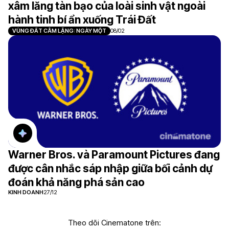
xâm lăng tàn bạo của loài sinh vật ngoài
hành tinh bí ẩn xuống Trái Đất
VÙNG ĐẤT CÂM LẶNG: NGÀY MỘT
08/02
Warner Bros. và Paramount Pictures đang
được cân nhắc sáp nhập giữa bối cảnh dự
đoán khả năng phá sản cao
KINH DOANH
27/12
Theo dõi Cinematone trên: