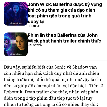
John Wick: Ballerina được kỳ vọng
khi có sự tham gia của đạo diễn
loạt phim gốc trong quá trình
quay lại
HÉ LỘ
15/10
Phim ăn theo Ballerina của John
Wick phát hành trailer chính thức
HÉ LỘ
27/09
Dẫu vậy, sự hiểu biết của Sonic về Shadow vẫn
còn nhiều hạn chế. Cách duy nhất để anh chiến
thắng trước một đối thủ quá mạnh như vậy là cần
đến sự giúp đỡ của một nhân vật đặc biệt - Tiến sĩ
Robotnik. Đoạn trailer cho thấy, nhân vật phản
diện trong 2 tập phim đầu tiếp tục trở lại tuy
nhiên tư tưởng của ông ta đã có nhiều thay đổi: