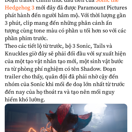
Đoạn trailer chính thức đầu tiên của
Sonic
the
Hedgehog 3
mới đây đã được
Paramount Pictures
phát hành đến người hâm mộ. Với thời lượng gần
3 phút, clip mang đến những phân cảnh ấn
tượng cùng tone màu có phần u tối hơn so với các
phần phim trước.
Theo các tiết lộ từ trước, bộ 3 Sonic,
Tails
và
Knuckles
giờ đây sẽ phải đối đầu với sự xuất hiện
của một tạo vật nhân tạo mới, một sinh vật bước
ra từ phòng phí nghiệm có tên
Shadow
. Đoạn
trailer cho thấy, quân đội đã phải nhờ cậy đến
nhóm của Sonic khi mối đe doạ lớn nhất từ trước
đến nay của họ thoát ra và tạo nên mối nguy
hiểm khó lường.