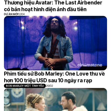
Thương hiệu Avatar: The Last Airbender
có bản hoạt hình điện ảnh đầu tiên
DỰ ÁN MỚI
12/04
Phim tiểu sử Bob Marley: One Love thu về
hơn 100 triệu USD sau 10 ngày ra rạp
BOB MARLEY: MỘT TÌNH YÊU
26/02