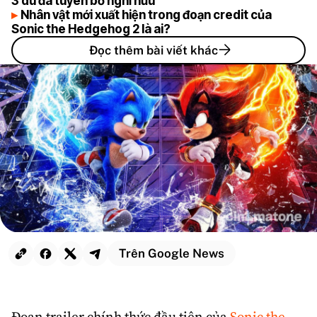
3 dù đã tuyên bố nghỉ hưu
Nhân vật mới xuất hiện trong đoạn credit của
Sonic the Hedgehog 2 là ai?
Đọc thêm bài viết khác
Trên Google News