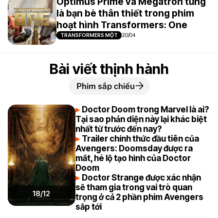
Optimus Prime và Megatron từng
là bạn bè thân thiết trong phim
hoạt hình Transformers: One
TRANSFORMERS MỘT
20/04
Bài viết thịnh hành
Phim sắp chiếu
Doctor Doom trong Marvel là ai?
Tại sao phản diện này lại khác biệt
nhất từ trước đến nay?
Trailer chính thức đầu tiên của
Avengers: Doomsday được ra
mắt, hé lộ tạo hình của Doctor
Doom
Doctor Strange được xác nhận
sẽ tham gia trong vai trò quan
18/12
trọng ở cả 2 phần phim Avengers
sắp tới