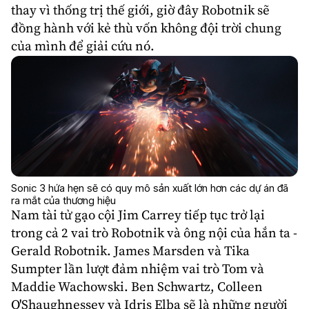
thay vì thống trị thế giới, giờ đây Robotnik sẽ
đồng hành với kẻ thù vốn không đội trời chung
của mình để giải cứu nó.
Sonic 3 hứa hẹn sẽ có quy mô sản xuất lớn hơn các dự án đã
ra mắt của thương hiệu
Nam tài tử gạo cội
Jim Carrey
tiếp tục trở lại
trong cả 2 vai trò Robotnik và ông nội của hắn ta -
Gerald Robotnik.
James Marsden
và
Tika
Sumpter
lần lượt đảm nhiệm vai trò Tom và
Maddie Wachowski.
Ben Schwartz
,
Colleen
O'Shaughnessey
và
Idris Elba
sẽ là những người