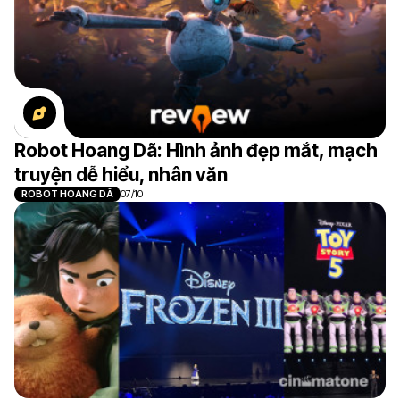
Robot Hoang Dã: Hình ảnh đẹp mắt, mạch
truyện dễ hiểu, nhân văn
ROBOT HOANG DÃ
07/10