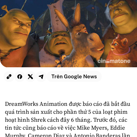
Trên Google News
DreamWorks Animation
được báo cáo đã bắt đầu
quá trình sản xuất cho phần thứ 5 của loạt
phim
hoạt hình
Shrek
cách đây 6 tháng. Trước đó, các
tin tức cũng báo cáo về việc
Mike Myers
,
Eddie
Murphy
,
Cameron Diaz
và
Antonio Banderas
lần