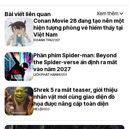
Bài viết liên quan
Xem thêm
Conan Movie 28 đang tạo nên một
hiện tượng phòng vé hiếm thấy tại
Việt Nam
DOANH THU
21/07
Phần phim Spider-man: Beyond
the Spider-verse ấn định ra mắt
vào năm 2027
LỊCH PHÁT HÀNH
01/04
Shrek 5 ra mắt teaser, giới thiệu
nhân vật mới cùng giao diện đồ
họa được nâng cấp toàn diện
HÉ LỘ
01/03