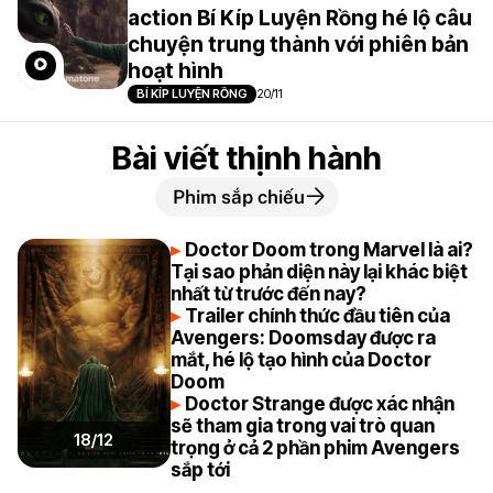
action Bí Kíp Luyện Rồng hé lộ câu
chuyện trung thành với phiên bản
hoạt hình
BÍ KÍP LUYỆN RỒNG
20/11
Bài viết thịnh hành
Phim sắp chiếu
Doctor Doom trong Marvel là ai?
Tại sao phản diện này lại khác biệt
nhất từ trước đến nay?
Trailer chính thức đầu tiên của
Avengers: Doomsday được ra
mắt, hé lộ tạo hình của Doctor
Doom
Doctor Strange được xác nhận
sẽ tham gia trong vai trò quan
18/12
trọng ở cả 2 phần phim Avengers
sắp tới