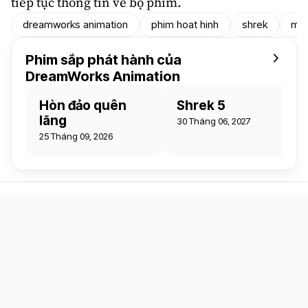
tiếp tục thông tin về bộ phim.
dreamworks animation
phim hoat hinh
shrek
mik
Phim sắp phát hành của
DreamWorks Animation
Hòn đảo quên
Shrek 5
lãng
30 Tháng 06, 2027
25 Tháng 09, 2026