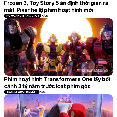
Frozen 3, Toy Story 5 ấn định thời gian ra
mắt. Pixar hé lộ phim hoạt hình mới
NỮ HOÀNG BĂNG GIÁ 3
10/08
Phim hoạt hình Transformers One lấy bối
cảnh 3 tỷ năm trước loạt phim gốc
TRANSFORMERS MỘT
26/07