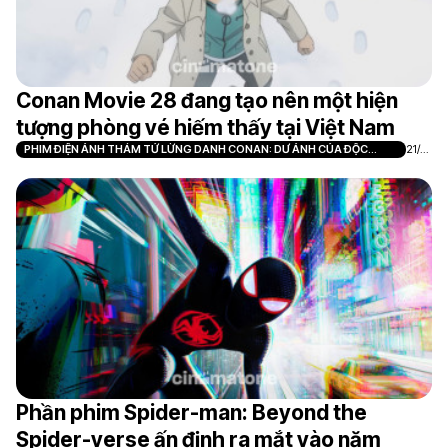
Conan Movie 28 đang tạo nên một hiện
tượng phòng vé hiếm thấy tại Việt Nam
PHIM ĐIỆN ẢNH THÁM TỬ LỪNG DANH CONAN: DƯ ẢNH CỦA ĐỘC
21/0
NHÃN
7
Phần phim Spider-man: Beyond the
Spider-verse ấn định ra mắt vào năm