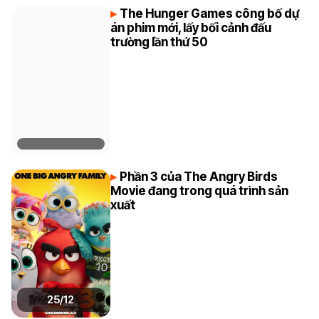
The Hunger Games công bố dự
án phim mới, lấy bối cảnh đấu
trường lần thứ 50
Phần 3 của The Angry Birds
Movie đang trong quá trình sản
xuất
25/12