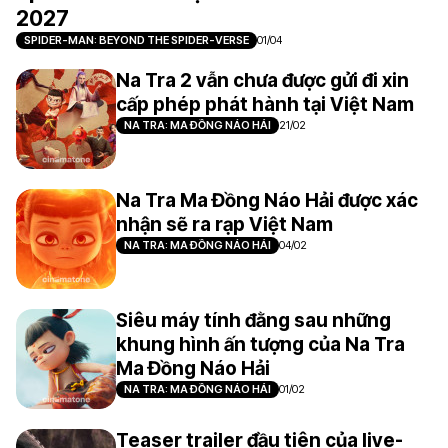
2027
SPIDER-MAN: BEYOND THE SPIDER-VERSE
01/04
Na Tra 2 vẫn chưa được gửi đi xin
cấp phép phát hành tại Việt Nam
NA TRA: MA ĐỒNG NÁO HẢI
21/02
Na Tra Ma Đồng Náo Hải được xác
nhận sẽ ra rạp Việt Nam
NA TRA: MA ĐỒNG NÁO HẢI
04/02
Siêu máy tính đằng sau những
khung hình ấn tượng của Na Tra
Ma Đồng Náo Hải
NA TRA: MA ĐỒNG NÁO HẢI
01/02
Teaser trailer đầu tiên của live-