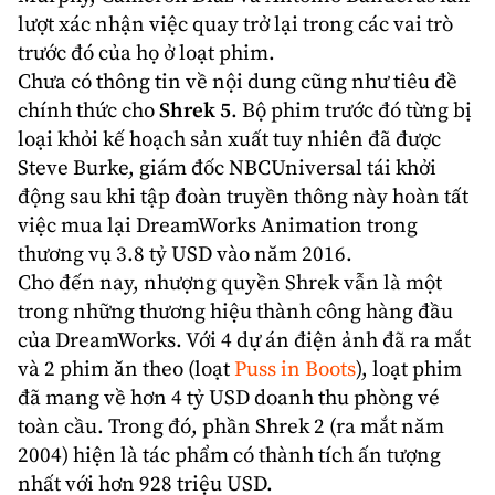
lượt xác nhận việc quay trở lại trong các vai trò
trước đó của họ ở loạt phim.
Chưa có thông tin về nội dung cũng như tiêu đề
chính thức cho
Shrek 5
. Bộ phim trước đó từng bị
loại khỏi kế hoạch sản xuất tuy nhiên đã được
Steve Burke, giám đốc NBCUniversal tái khởi
động sau khi tập đoàn truyền thông này hoàn tất
việc mua lại DreamWorks Animation trong
thương vụ 3.8 tỷ USD vào năm 2016.
Cho đến nay, nhượng quyền Shrek vẫn là một
trong những thương hiệu thành công hàng đầu
của DreamWorks. Với 4 dự án điện ảnh đã ra mắt
và 2 phim ăn theo (loạt
Puss in Boots
), loạt phim
đã mang về hơn 4 tỷ USD doanh thu phòng vé
toàn cầu. Trong đó, phần Shrek 2 (ra mắt năm
2004) hiện là tác phẩm có thành tích ấn tượng
nhất với hơn 928 triệu USD.