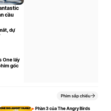
antastic
àn cầu
mắt, dự
7
s One lấy
 phim gốc
Phim sắp chiếu
Phần 3 của The Angry Birds