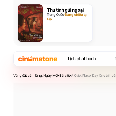
Thư tình gửi ngoại
Trung Quốc
Đang chiếu tại
rạp
Lịch phát hành
Vùng đất câm lặng: Ngày Một
Vùng đất câm lặng: Ngày Một
Bài viết
A Quiet Place: Day One trì ho
▸
▸