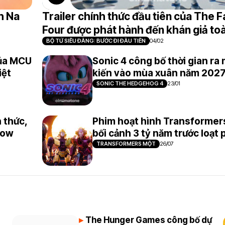
h Na
Trailer chính thức đầu tiên của The F
Four được phát hành đến khán giả to
BỘ TỨ SIÊU ĐẲNG: BƯỚC ĐI ĐẦU TIÊN
04/02
của MCU
Sonic 4 công bố thời gian ra 
iệt
kiến vào mùa xuân năm 202
SONIC THE HEDGEHOG 4
23/01
h thức,
Phim hoạt hình Transformer
dow
bối cảnh 3 tỷ năm trước loạt
TRANSFORMERS MỘT
26/07
The Hunger Games công bố dự