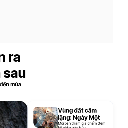
n ra
 sau
i đến mùa
Vùng đất câm
lặng: Ngày Một
Mời bạn tham gia chấm điểm
bộ phim này trên