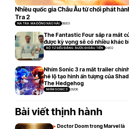
Nhiều quốc gia Châu Âu từ chối phát hàn
Tra 2
NA TRA: MA ĐỒNG NÁO HẢI
08/03
The Fantastic Four sắp ra mắt 
được kỳ vọng sẽ có nhiều khác b
BỘ TỨ SIÊU ĐẲNG: BƯỚC ĐI ĐẦU TIÊN
04/02
Nhím Sonic 3 ra mắt trailer chín
hé lộ tạo hình ấn tượng của Sha
The Hedgehog
NHÍM SONIC 3
28/08
Bài viết thịnh hành
Doctor Doom trong Marvel là