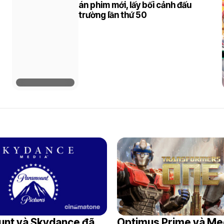
án phim mới, lấy bối cảnh đấu
trường lần thứ 50
s
nt và Skydance đã
Optimus Prime và Me