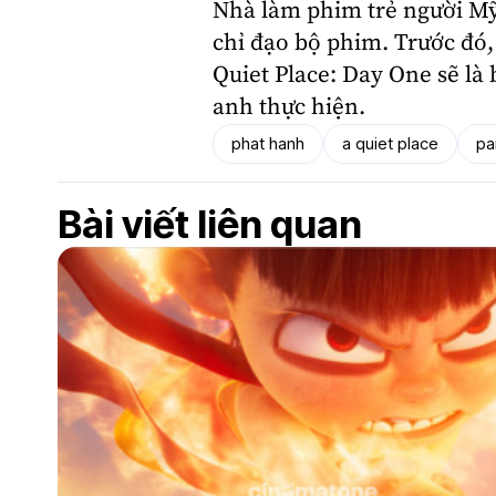
Nhà làm phim trẻ người M
chỉ đạo bộ phim. Trước đó,
Quiet Place: Day One sẽ là 
anh thực hiện.
phat hanh
a quiet place
pa
Bài viết liên quan