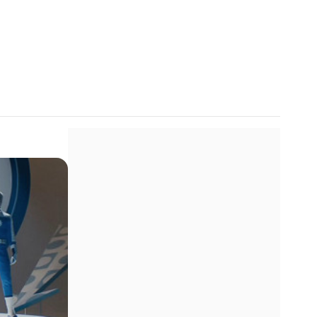
ff
michael sarnoski