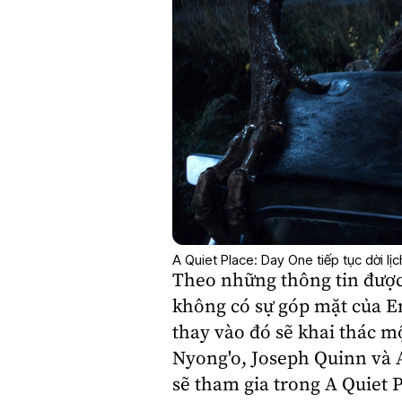
A Quiet Place: Day One tiếp tục dời l
Theo những thông tin được 
không có sự góp mặt của Em
thay vào đó sẽ khai thác m
Nyong'o
,
Joseph Quinn
và
sẽ tham gia trong A Quiet 