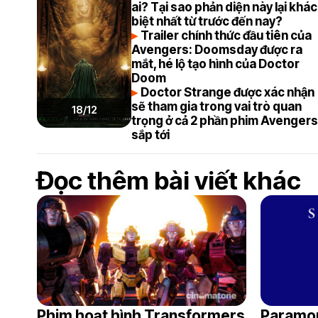
ai? Tại sao phản diện này lại khác
biệt nhất từ trước đến nay?
Trailer chính thức đầu tiên của
Avengers: Doomsday được ra
mắt, hé lộ tạo hình của Doctor
Doom
Doctor Strange được xác nhận
sẽ tham gia trong vai trò quan
18/12
trọng ở cả 2 phần phim Avenger
sắp tới
Đọc thêm bài viết khác
Phim hoạt hình Transformers
Paramou