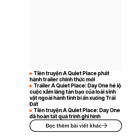
Tiền truyện A Quiet Place phát
hành trailer chính thức mới
Trailer A Quiet Place: Day One hé lộ
cuộc xâm lăng tàn bạo của loài sinh
vật ngoài hành tinh bí ẩn xuống Trái
Đất
Tiền truyện A Quiet Place: Day One
đã hoàn tất quá trình ghi hình
Đọc thêm bài viết khác