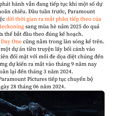
phát hành
vẫn đang tiếp tục khi một số dự
 hoãn chiếu. Đầu tuần trước, Paramount
iệc
dời thời gian ra mắt phần tiếp theo của
 Reckoning
sang mùa hè năm 2025 do quá
a thể bắt đầu theo đúng kế hoạch.
: Day One
cũng nằm trong làn sóng kể trên.
 một dự án tiền truyện lấy bối cảnh vào
 tiên đối mặt với mối đe dọa diệt chủng đến
ừng dự kiến ra mắt vào tháng 9 năm nay
oãn lại đến tháng 3 năm 2024.
Paramount Pictures
tiếp tục chuyển bộ
gày 28 tháng 06 năm 2024.