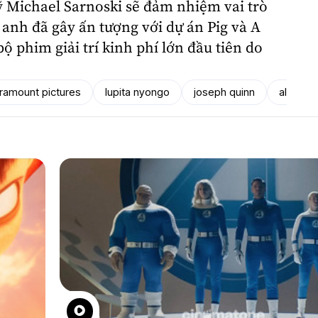
ỹ
Michael Sarnoski
sẽ đảm nhiệm vai trò
 anh đã gây ấn tượng với dự án Pig và A
bộ phim giải trí kinh phí lớn đầu tiên do
ramount pictures
lupita nyongo
joseph quinn
alex wol