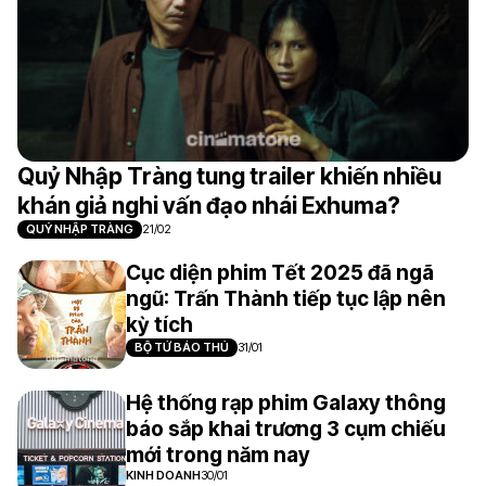
Quỷ Nhập Tràng tung trailer khiến nhiều
khán giả nghi vấn đạo nhái Exhuma?
QUỶ NHẬP TRÀNG
21/02
Cục diện phim Tết 2025 đã ngã
ngũ: Trấn Thành tiếp tục lập nên
kỳ tích
BỘ TỨ BÁO THỦ
31/01
Hệ thống rạp phim Galaxy thông
báo sắp khai trương 3 cụm chiếu
mới trong năm nay
KINH DOANH
30/01