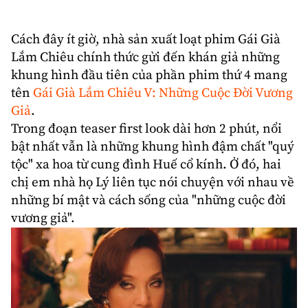
Cách đây ít giờ, nhà sản xuất loạt phim
Gái Già
Lắm Chiêu
chính thức gửi đến khán giả những
khung hình đầu tiên của phần phim thứ 4 mang
tên
Gái Già Lắm Chiêu V: Những Cuộc Đời Vương
Giả
.
Trong đoạn teaser first look dài hơn 2 phút, nổi
bật nhất vẫn là những khung hình đậm chất "quý
tộc" xa hoa từ cung đình Huế cổ kính. Ở đó, hai
chị em nhà họ Lý liên tục nói chuyện với nhau về
những bí mật và cách sống của "những cuộc đời
vương giả".