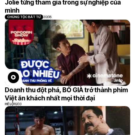
Jolie từng tham gia trong sự nghiệp của
mình
CHỦNG TỘC BẤT TỬ
20/08
Doanh thu đột phá, BỐ GIÀ trở thành phim
Việt ăn khách nhất mọi thời đại
HÉ LỘ
16/03