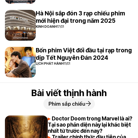
Hà Nội sắp đón 3 rạp chiếu phim
mới hiện đại trong năm 2025
KINH DOANH
17/01
Bốn phim Việt đối đầu tại rạp trong
dịp Tết Nguyên Đán 2024
LỊCH PHÁT HÀNH
11/01
Bài viết thịnh hành
Phim sắp chiếu
Doctor Doom trong Marvel là ai?
Tại sao phản diện này lại khác biệt
nhất từ trước đến nay?
Trailer chính thức đầu tiên của