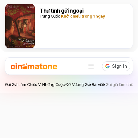
Thư tình gửi ngoại
Trung Quốc
Khởi chiếu trong 1 ngày
Gái Già Lắm Chiêu V: Những Cuộc Đời Vương Giả
Gái Già Lắm Chiêu V: Những Cuộc Đời Vương Giả
Bài viết
Gái già lắm chiêu
▸
▸