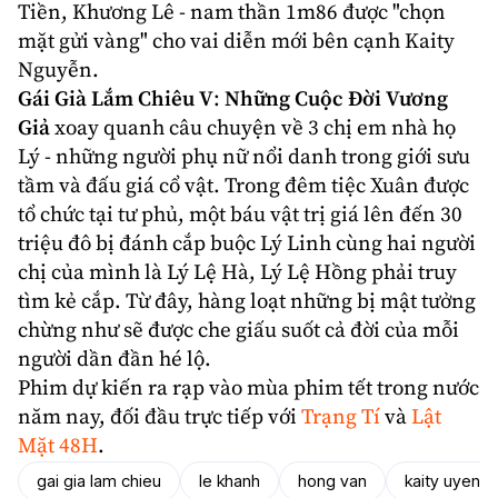
Tiền,
Khương Lê
- nam thần 1m86 được "chọn
mặt gửi vàng" cho vai diễn mới bên cạnh Kaity
Nguyễn.
Gái Già Lắm Chiêu V
:
Những Cuộc Đời Vương
Giả
xoay quanh câu chuyện về 3 chị em nhà họ
Lý - những người phụ nữ nổi danh trong giới sưu
tầm và đấu giá cổ vật. Trong đêm tiệc Xuân được
tổ chức tại tư phủ, một báu vật trị giá lên đến 30
triệu đô bị đánh cắp buộc Lý Linh cùng hai người
chị của mình là Lý Lệ Hà, Lý Lệ Hồng phải truy
tìm kẻ cắp. Từ đây, hàng loạt những bị mật tưởng
chừng như sẽ được che giấu suốt cả đời của mỗi
người dần đần hé lộ.
Phim dự kiến ra rạp vào mùa
phim tết
trong nước
năm nay, đối đầu trực tiếp với
Trạng Tí
và
Lật
Mặt 48H
.
gai gia lam chieu
le khanh
hong van
kaity uyen