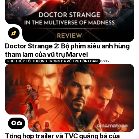
Doctor Strange 2: Bộ phim siêu anh hùng
tham lam của vũ trụ Marvel
PHÙ THỦY TỐI THƯỢNG TRONG ĐA VŨ TRỤ HỖN LOẠN
07/05
Tổng hợp trailer và TVC quảng bá của