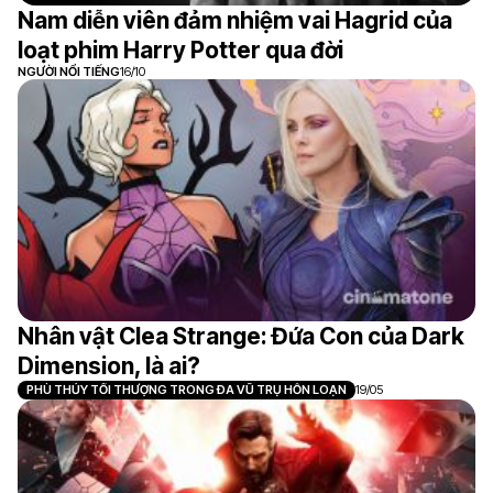
Nam diễn viên đảm nhiệm vai Hagrid của
loạt phim Harry Potter qua đời
NGƯỜI NỔI TIẾNG
16/10
Nhân vật Clea Strange: Đứa Con của Dark
Dimension, là ai?
PHÙ THỦY TỐI THƯỢNG TRONG ĐA VŨ TRỤ HỖN LOẠN
19/05