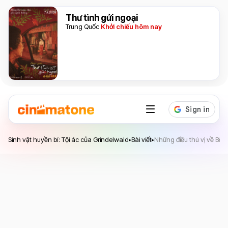
Thư tình gửi ngoại
Trung Quốc
Khởi chiếu hôm nay
Sinh vật huyền bí: Tội ác của Grindelwald
Sinh vật huyền bí: Tội ác của Grindelwald
Bài viết
Những điều thú vị về Bộ 
▸
▸