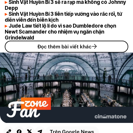
Sinh Vật Huyền Bí 3 sẽ ra rạp mà không có Johnny
Depp
Sinh Vật Huyền Bí 3 liên tiếp vướng vào rắc rối, từ
diễn viên đến biên kịch
Jude Law tiết lộ lí do vì sao Dumbledore chọn
Newt Scamander cho nhiệm vụ ngăn chặn
Grindelwald
Đọc thêm bài viết khác
Trên Google News