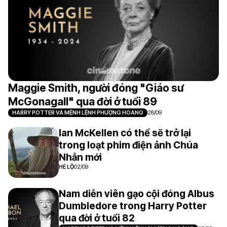
Maggie Smith, người đóng "Giáo sư
McGonagall" qua đời ở tuổi 89
HARRY POTTER VÀ MỆNH LỆNH PHƯỢNG HOÀNG
28/09
Ian McKellen có thể sẽ trở lại
trong loạt phim điện ảnh Chúa
Nhẫn mới
HÉ LỘ
02/09
Nam diễn viên gạo cội đóng Albus
Dumbledore trong Harry Potter
qua đời ở tuổi 82