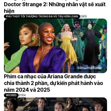
Doctor Strange 2: Những nhân vật sẽ xuất
hiện
PHÙ THỦY TỐI THƯỢNG TRONG ĐA VŨ TRỤ HỖN LOẠN
03/05
Phim ca nhạc của Ariana Grande được
chia thành 2 phần, dự kiến phát hành vào
năm 2024 và 2025
WICKED
27/04