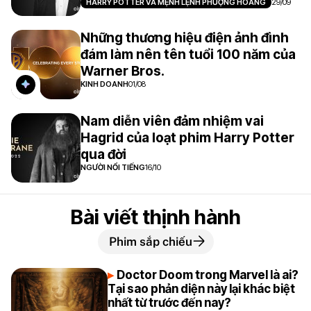
HARRY POTTER VÀ MỆNH LỆNH PHƯỢNG HOÀNG
29/09
Những thương hiệu điện ảnh đình
đám làm nên tên tuổi 100 năm của
Warner Bros.
KINH DOANH
01/08
Nam diễn viên đảm nhiệm vai
Hagrid của loạt phim Harry Potter
qua đời
NGƯỜI NỔI TIẾNG
16/10
Bài viết thịnh hành
Phim sắp chiếu
Doctor Doom trong Marvel là ai?
Tại sao phản diện này lại khác biệt
nhất từ trước đến nay?