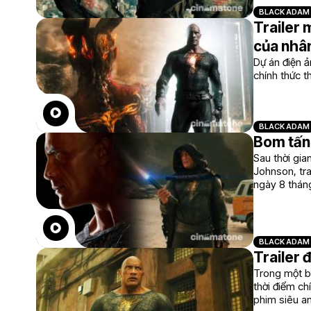
BLACK ADAM
Trailer 
của nhân
Dự án điện ả
chính thức t
BLACK ADAM
Bom tấn
Sau thời gia
Johnson, tra
ngày 8 tháng
BLACK ADAM
Trailer 
Trong một b
thời điểm ch
phim siêu a