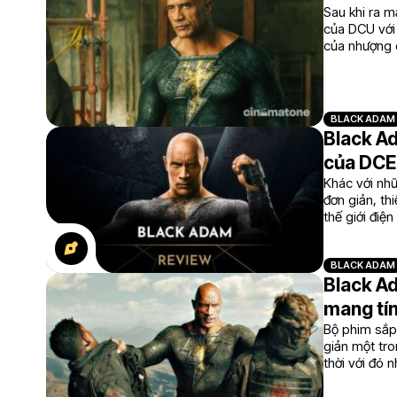
Sau khi ra 
của DCU với
của nhượng 
BLACK ADAM
Black Ad
của DC
Khác với nh
đơn giản, th
thế giới điệ
khiên cưỡng
BLACK ADAM
Black A
mang tín
Bộ phim sắp 
giản một tr
thời với đó