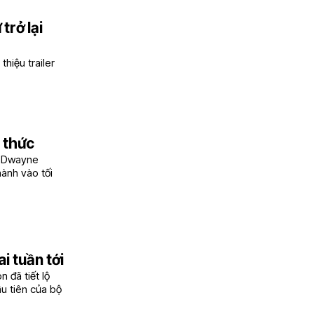
trở lại
hiệu trailer
 thức
nh Dwayne
hành vào tối
i tuần tới
 đã tiết lộ
ầu tiên của bộ