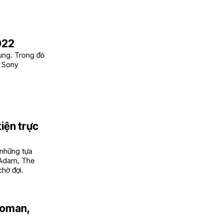
022
hùng. Trong đó
a Sony
iện trực
 những tựa
 Adam, The
chờ đợi.
woman,