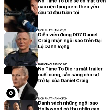
No Time To Die sẽ có mặt trên
các nền tảng xem theo yêu
cầu từ đầu tuần tới
LỊCH PHÁT HÀNH
06/11
Diễn viên đóng 007 Daniel
Craig nhận ngôi sao trên Đại
Lộ Danh Vọng
NGƯỜI NỔI TIẾNG
02/10
No Time To Die ra mắt trailer
cuối cùng, sẵn sàng cho sự
trở lại của Daniel Craig
LỊCH PHÁT HÀNH
01/09
Danh sách những ngôi sao
Hollywood có thu nhập cao