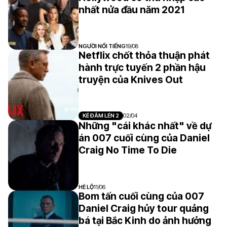
nhất nửa đầu năm 2021
NGƯỜI NỔI TIẾNG
19/08
Netflix chốt thỏa thuận phát
hành trực tuyến 2 phần hậu
truyện của Knives Out
KẺ ĐÂM LÉN 2
02/04
Những "cái khác nhất" về dự
án 007 cuối cùng của Daniel
Craig No Time To Die
HÉ LỘ
11/06
Bom tấn cuối cùng của 007
Daniel Craig hủy tour quảng
bá tại Bắc Kinh do ảnh hưởng