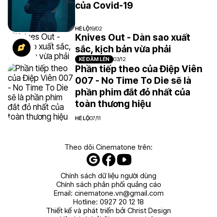
của Covid-19
HÉ LỘ
19/02
Knives Out - Dàn sao xuất
sắc, kịch bản vừa phải
KẺ ĐÂM LÉN
03/12
Phần tiếp theo của Điệp Viên
007 - No Time To Die sẽ là
phần phim đắt đỏ nhất của
toàn thương hiệu
HÉ LỘ
07/11
Theo dõi Cinematone trên:
Chính sách dữ liệu người dùng
Chính sách phân phối quảng cáo
Email:
cinematone.vn@gmail.com
Hotline:
0927 20 12 18
Thiết kế và phát triển bởi Christ Design