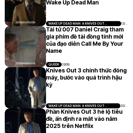
Wake Up Dead Man
WAKE UP DEAD MAN: A KNIVES OUT
13/0
MYSTERY
9
Tài tử 007 Daniel Craig tham
gia phim đề tài đồng tính mới
của đạo diễn Call Me By Your
Name
QUEER
03/09
Knives Out 3 chính thức đóng
máy, bước vào quá trình hậu
kỳ
WAKE UP DEAD MAN: A KNIVES OUT
20/0
MYSTERY
8
Phần Knives Out 3 hé lộ tiêu
đề, ấn định ra mắt vào năm
2025 trên Netflix