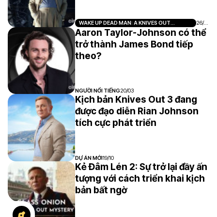
WAKE UP DEAD MAN: A KNIVES OUT
26/0
MYSTERY
5
Aaron Taylor-Johnson có thể
trở thành James Bond tiếp
theo?
NGƯỜI NỔI TIẾNG
20/03
Kịch bản Knives Out 3 đang
được đạo diễn Rian Johnson
tích cực phát triển
DỰ ÁN MỚI
19/10
Kẻ Đâm Lén 2: Sự trở lại đầy ấn
tượng với cách triển khai kịch
bản bất ngờ