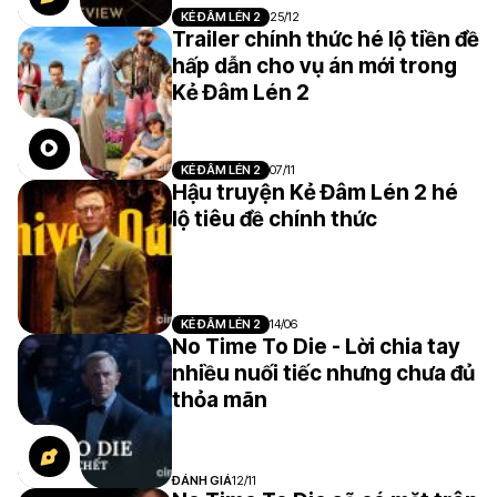
KẺ ĐÂM LÉN 2
25/12
Trailer chính thức hé lộ tiền đề
hấp dẫn cho vụ án mới trong
Kẻ Đâm Lén 2
KẺ ĐÂM LÉN 2
07/11
Hậu truyện Kẻ Đâm Lén 2 hé
lộ tiêu đề chính thức
KẺ ĐÂM LÉN 2
14/06
No Time To Die - Lời chia tay
nhiều nuối tiếc nhưng chưa đủ
thỏa mãn
ĐÁNH GIÁ
12/11