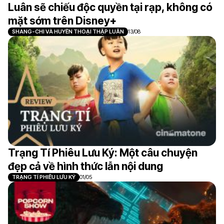
Luân sẽ chiếu độc quyền tại rạp, không có
mặt sớm trên Disney+
SHANG-CHI VÀ HUYỀN THOẠI THẬP LUÂN
13/08
Trạng Tí Phiêu Lưu Ký: Một câu chuyện
đẹp cả về hình thức lẫn nội dung
TRẠNG TÍ PHIÊU LƯU KÝ
01/05