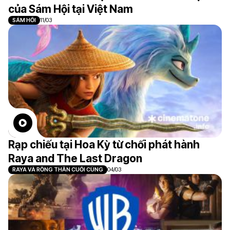
của Sám Hội tại Việt Nam
SÁM HỐI
11/03
Rạp chiếu tại Hoa Kỳ từ chối phát hành
Raya and The Last Dragon
RAYA VÀ RỒNG THẦN CUỐI CÙNG
04/03