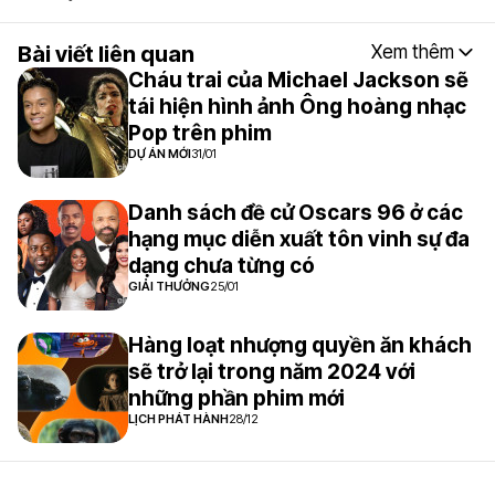
Bài viết liên quan
Xem thêm
Cháu trai của Michael Jackson sẽ
tái hiện hình ảnh Ông hoàng nhạc
Pop trên phim
DỰ ÁN MỚI
31/01
Danh sách đề cử Oscars 96 ở các
hạng mục diễn xuất tôn vinh sự đa
dạng chưa từng có
GIẢI THƯỞNG
25/01
Hàng loạt nhượng quyền ăn khách
sẽ trở lại trong năm 2024 với
những phần phim mới
LỊCH PHÁT HÀNH
28/12