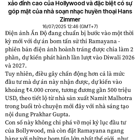
xảo đỉnh cao của Hollywood và đặc biệt có sự
góp mặt của nhà soạn nhạc huyền thoại Hans
Zimmer
16/07/2025 12:46 (GMT+7)
Điện ảnh
Ấn Độ
đang chuẩn bị bước vào một thời
kỳ mới với dự án
bom tấn
sử thi
Ramayana
-
phiên bản điện ảnh hoành tráng được chia làm 2
phần, dự kiến phát hành lần lượt vào Diwali 2026
và 2027.
Tuy nhiên, điều gây chấn động hơn cả là mức
đầu tư mà dự án này nhận được, dự kiến vào
khoảng ₹4.000 crore, tương đương gần 500 triệu
USD, theo tiết lộ từ nhà sản xuất Namit Malhotra
trong buổi trò chuyện mới đây với nhà sáng tạo
nội dung Prakhar Gupta.
Con số này không chỉ phá vỡ mọi kỷ lục đầu tư
của Bollywood, mà còn đặt Ramayana ngang
hàng với những bom tấn lớn nhất thế giới, như