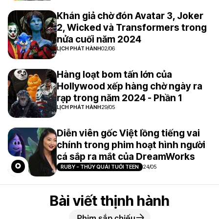
Khán giả chờ đón Avatar 3, Joker
2, Wicked và Transformers trong
nửa cuối năm 2024
LỊCH PHÁT HÀNH
02/06
Hàng loạt bom tấn lớn của
Hollywood xếp hàng chờ ngày ra
rạp trong năm 2024 - Phần 1
LỊCH PHÁT HÀNH
29/05
Diễn viên gốc Việt lồng tiếng vai
chính trong phim hoạt hình người
cá sắp ra mắt của DreamWorks
RUBY - THỦY QUÁI TUỔI TEEN
24/05
Bài viết thịnh hành
Phim sắp chiếu