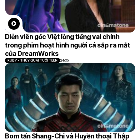
Diễn viên gốc Việt lồng tiếng vai chính
trong phim hoạt hình người cá sắp ra mắt
của DreamWorks
RUBY - THỦY QUÁI TUỔI TEEN
24/05
Bom tấn Shang-Chi và Huyền thoại Thập