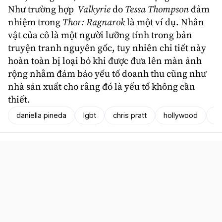
Như trường hợp
Valkyrie
do
Tessa Thompson
đảm
nhiệm trong
Thor: Ragnarok
là một ví dụ. Nhân
vật của cô là một người lưỡng tính trong bản
truyện tranh nguyên gốc, tuy nhiên chi tiết này
hoàn toàn bị loại bỏ khi được đưa lên màn ảnh
rộng nhằm đảm bảo yếu tố doanh thu cũng như
nhà sản xuất cho rằng đó là yếu tố không cần
thiết.
daniella pineda
lgbt
chris pratt
hollywood
st