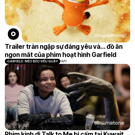
Trailer tràn ngập sự đáng yêu và... đồ ăn
ngon mắt của phim hoạt hình Garfield
GARFIELD: MÈO BÉO SIÊU QUẬY
14/11
Phim kinh dị Talk to Me bị cấm tại Kuwait