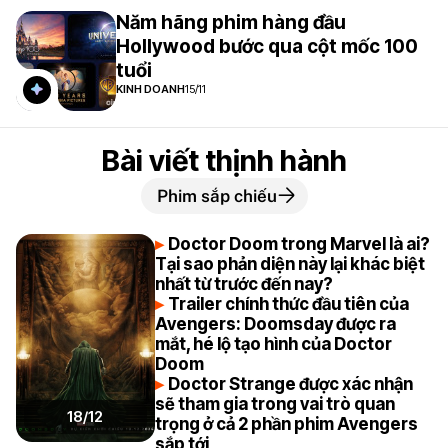
Năm hãng phim hàng đầu
Hollywood bước qua cột mốc 100
tuổi
KINH DOANH
15/11
Bài viết thịnh hành
Phim sắp chiếu
Doctor Doom trong Marvel là ai?
Tại sao phản diện này lại khác biệt
nhất từ trước đến nay?
Trailer chính thức đầu tiên của
Avengers: Doomsday được ra
mắt, hé lộ tạo hình của Doctor
Doom
Doctor Strange được xác nhận
sẽ tham gia trong vai trò quan
18/12
trọng ở cả 2 phần phim Avengers
sắp tới