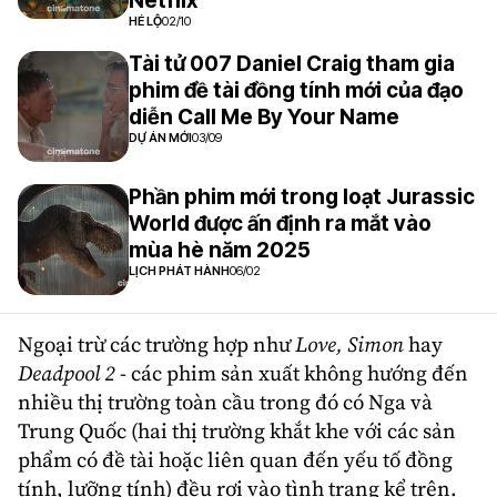
Netflix
HÉ LỘ
02/10
Tài tử 007 Daniel Craig tham gia
phim đề tài đồng tính mới của đạo
diễn Call Me By Your Name
DỰ ÁN MỚI
03/09
Phần phim mới trong loạt Jurassic
World được ấn định ra mắt vào
mùa hè năm 2025
LỊCH PHÁT HÀNH
06/02
Ngoại trừ các trường hợp như
Love, Simon
hay
Deadpool 2
- các phim sản xuất không hướng đến
nhiều thị trường toàn cầu trong đó có Nga và
Trung Quốc (hai thị trường khắt khe với các sản
phẩm có đề tài hoặc liên quan đến yếu tố đồng
tính, lưỡng tính) đều rơi vào tình trạng kể trên.