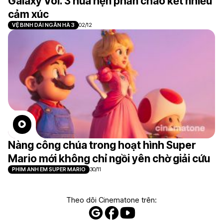
Galaxy Vol. 3 hứa hẹn phần chào kết nhiều
cảm xúc
VỆ BINH DẢI NGÂN HÀ 3
02/12
Nàng công chúa trong hoạt hình Super
Mario mới không chỉ ngồi yên chờ giải cứu
PHIM ANH EM SUPER MARIO
30/11
Theo dõi Cinematone trên: