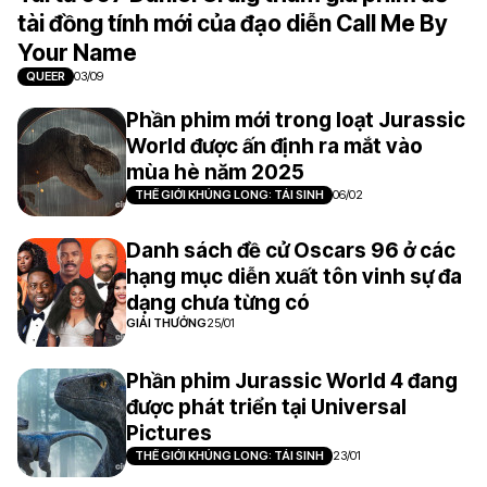
tài đồng tính mới của đạo diễn Call Me By
Your Name
QUEER
03/09
Phần phim mới trong loạt Jurassic
World được ấn định ra mắt vào
mùa hè năm 2025
THẾ GIỚI KHỦNG LONG: TÁI SINH
06/02
Danh sách đề cử Oscars 96 ở các
hạng mục diễn xuất tôn vinh sự đa
dạng chưa từng có
GIẢI THƯỞNG
25/01
Phần phim Jurassic World 4 đang
được phát triển tại Universal
Pictures
THẾ GIỚI KHỦNG LONG: TÁI SINH
23/01