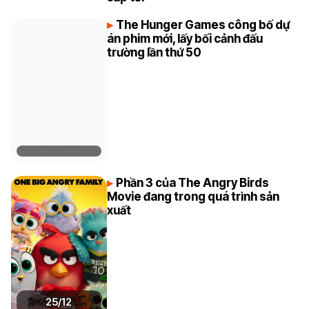
The Hunger Games công bố dự
án phim mới, lấy bối cảnh đấu
trường lần thứ 50
Phần 3 của The Angry Birds
Movie đang trong quá trình sản
xuất
25/12