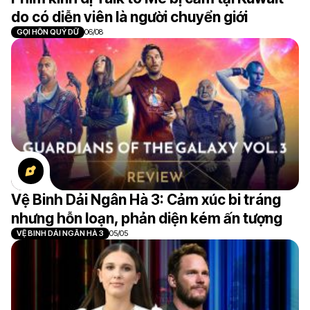
do có diễn viên là người chuyển giới
GỌI HỒN QUỶ DỮ
06/08
Vệ Binh Dải Ngân Hà 3: Cảm xúc bi tráng
nhưng hỗn loạn, phản diện kém ấn tượng
VỆ BINH DẢI NGÂN HÀ 3
05/05