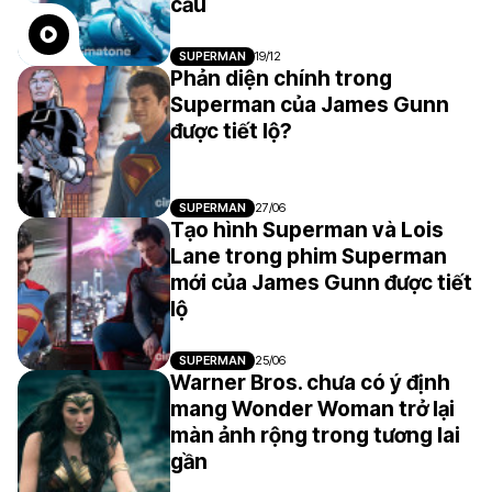
cầu
SUPERMAN
19/12
Phản diện chính trong
Superman của James Gunn
được tiết lộ?
SUPERMAN
27/06
Tạo hình Superman và Lois
Lane trong phim Superman
mới của James Gunn được tiết
lộ
SUPERMAN
25/06
Warner Bros. chưa có ý định
mang Wonder Woman trở lại
màn ảnh rộng trong tương lai
gần