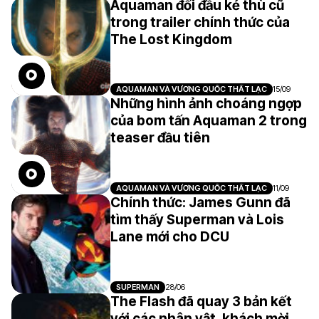
Aquaman đối đầu kẻ thù cũ
trong trailer chính thức của
The Lost Kingdom
AQUAMAN VÀ VƯƠNG QUỐC THẤT LẠC
15/09
Những hình ảnh choáng ngợp
của bom tấn Aquaman 2 trong
teaser đầu tiên
AQUAMAN VÀ VƯƠNG QUỐC THẤT LẠC
11/09
Chính thức: James Gunn đã
tìm thấy Superman và Lois
Lane mới cho DCU
SUPERMAN
28/06
The Flash đã quay 3 bản kết
với các nhân vật, khách mời