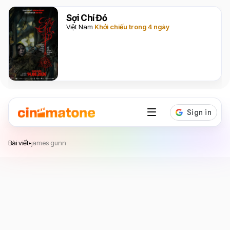
Sợi Chỉ Đỏ
Việt Nam
Khởi chiếu trong 4 ngày
Bài viết
james gunn
▸