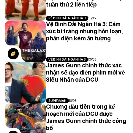
tuần thứ 2 liên tiếp
VỆ BINH DẢI NGÂN HÀ 3
15/05
Vệ Binh Dải Ngân Hà 3: Cảm
xúc bi tráng nhưng hỗn loạn,
phản diện kém ấn tượng
VỆ BINH DẢI NGÂN HÀ 3
05/05
James Gunn chính thức xác
nhận sẽ đạo diễn phim mới về
Siêu Nhân của DCU
SUPERMAN
16/03
Chương đầu tiên trong kế
hoạch mới của DCU được
James Gunn chính thức công
bố