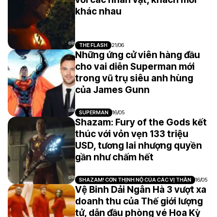
khác nhau
THE FLASH
21/06
Những ứng cử viên hàng đầu
cho vai diễn Superman mới
trong vũ trụ siêu anh hùng
của James Gunn
SUPERMAN
16/05
Shazam: Fury of the Gods kết
thúc với vỏn vẹn 133 triệu
USD, tương lai nhượng quyền
gần như chấm hết
SHAZAM! CƠN THỊNH NỘ CỦA CÁC VỊ THẦN
16/05
Vệ Binh Dải Ngân Hà 3 vượt xa
doanh thu của Thế giới lượng
tử, dẫn đầu phòng vé Hoa Kỳ