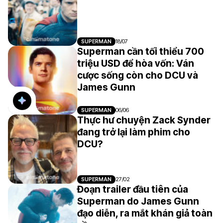
SUPERMAN
18/07
Superman cần tối thiểu 700
triệu USD để hòa vốn: Ván
cược sống còn cho DCU và
James Gunn
SUPERMAN
06/06
Thực hư chuyện Zack Synder
đang trở lại làm phim cho
DCU?
SUPERMAN
27/02
Đoạn trailer đầu tiên của
Superman do James Gunn
đạo diễn, ra mắt khán giả toàn