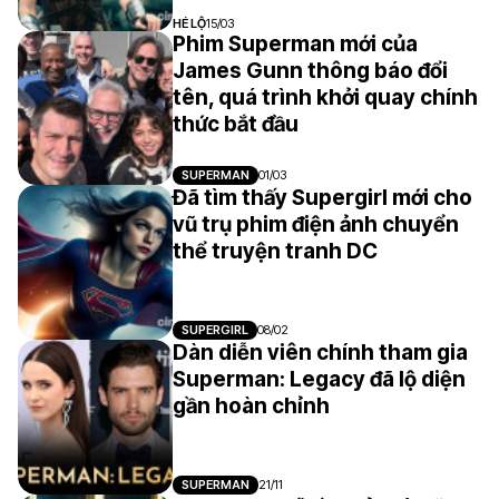
HÉ LỘ
15/03
Phim Superman mới của
James Gunn thông báo đổi
tên, quá trình khởi quay chính
thức bắt đầu
SUPERMAN
01/03
Đã tìm thấy Supergirl mới cho
vũ trụ phim điện ảnh chuyển
thể truyện tranh DC
SUPERGIRL
08/02
Dàn diễn viên chính tham gia
Superman: Legacy đã lộ diện
gần hoàn chỉnh
SUPERMAN
21/11