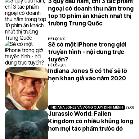
3 quý đầu năm, chỉ 3 tác phẩm
ngoại có doanh thu nằm trong
top 10 phim ăn khách nhất thị
trường Trung Quốc
HÉ LỘ
04/10
Sẽ có một iPhone trong giới
truyền hình - nội dung trực
tuyến?
HÉ LỘ
26/03
Indiana Jones 5 có thể sẽ lỡ
hẹn khán giả vào năm 2020
INDIANA JONES VÀ VÒNG QUAY ĐỊNH MỆNH
29/06
Jurassic World: Fallen
Kingdom có nhiều khủng long
hơn mọi tác phẩm trước đó