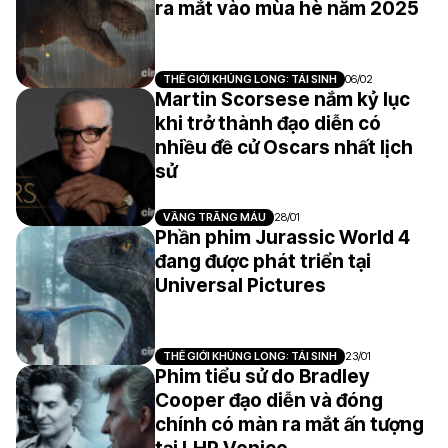
ra mắt vào mùa hè năm 2025
THẾ GIỚI KHỦNG LONG: TÁI SINH
06/02
Martin Scorsese nắm kỷ lục
khi trở thành đạo diễn có
nhiều đề cử Oscars nhất lịch
sử
VẦNG TRĂNG MÁU
28/01
Phần phim Jurassic World 4
đang được phát triển tại
Universal Pictures
THẾ GIỚI KHỦNG LONG: TÁI SINH
23/01
Phim tiểu sử do Bradley
Cooper đạo diễn và đóng
chính có màn ra mắt ấn tượng