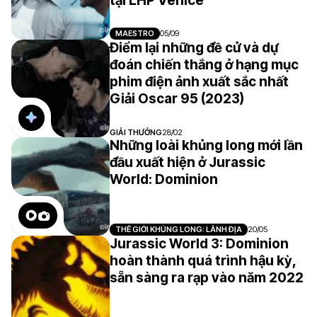
tại LHP Venice
MAESTRO
05/09
Điểm lại những đề cử và dự
đoán chiến thắng ở hạng mục
phim điện ảnh xuất sắc nhất
Giải Oscar 95 (2023)
GIẢI THƯỞNG
28/02
Những loài khủng long mới lần
đầu xuất hiện ở Jurassic
World: Dominion
THẾ GIỚI KHỦNG LONG: LÃNH ĐỊA
20/05
Jurassic World 3: Dominion
hoàn thành quá trình hậu kỳ,
sẵn sàng ra rạp vào năm 2022