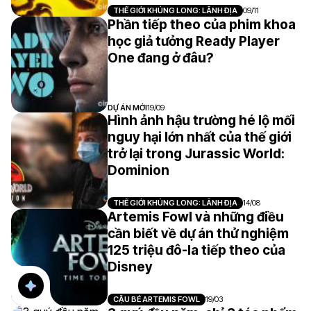
THẾ GIỚI KHỦNG LONG: LÃNH ĐỊA
09/11
Phần tiếp theo của phim khoa
học giả tưởng Ready Player
One đang ở đâu?
DỰ ÁN MỚI
19/09
Hình ảnh hậu trường hé lộ mối
nguy hại lớn nhất của thế giới
trở lại trong Jurassic World:
Dominion
THẾ GIỚI KHỦNG LONG: LÃNH ĐỊA
14/08
Artemis Fowl và những điều
cần biết về dự án thử nghiệm
125 triệu đô-la tiếp theo của
Disney
CẬU BÉ ARTEMIS FOWL
19/03