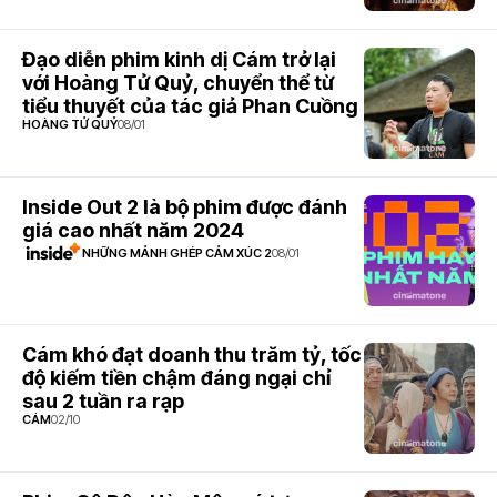
Đạo diễn phim kinh dị Cám trở lại
với Hoàng Tử Quỷ, chuyển thể từ
tiểu thuyết của tác giả Phan Cuồng
HOÀNG TỬ QUỶ
08/01
Inside Out 2 là bộ phim được đánh
giá cao nhất năm 2024
NHỮNG MẢNH GHÉP CẢM XÚC 2
08/01
Cám khó đạt doanh thu trăm tỷ, tốc
độ kiếm tiền chậm đáng ngại chỉ
sau 2 tuần ra rạp
CÁM
02/10