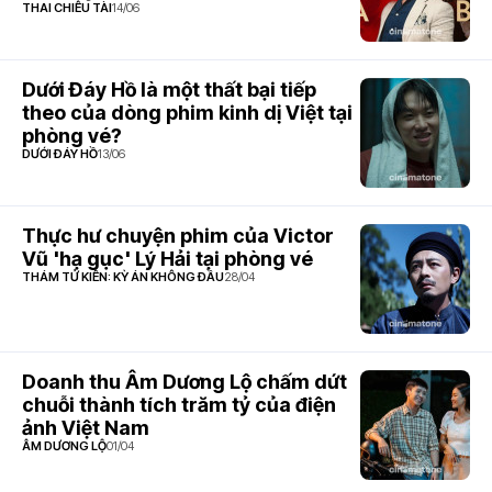
THAI CHIÊU TÀI
14/06
Dưới Đáy Hồ là một thất bại tiếp
theo của dòng phim kinh dị Việt tại
phòng vé?
DƯỚI ĐÁY HỒ
13/06
Thực hư chuyện phim của Victor
Vũ 'hạ gục' Lý Hải tại phòng vé
THÁM TỬ KIÊN: KỲ ÁN KHÔNG ĐẦU
28/04
Doanh thu Âm Dương Lộ chấm dứt
chuỗi thành tích trăm tỷ của điện
ảnh Việt Nam
ÂM DƯƠNG LỘ
01/04