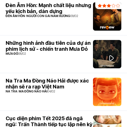
Đèn Âm Hồn: Mạnh chất liệu nhưng
yếu kịch bản, dàn dựng
ĐÈN ÂM HỒN: NGƯỜI CON GÁI NAM XƯƠNG
09/02
Những hình ảnh đầu tiên của dự án
phim lịch sử - chiến tranh Mưa Đỏ
MƯA ĐỎ
08/02
Na Tra Ma Đồng Náo Hải được xác
nhận sẽ ra rạp Việt Nam
NA TRA: MA ĐỒNG NÁO HẢI
04/02
Cục diện phim Tết 2025 đã ngã
ngũ: Trấn Thành tiếp tục lập nên kỳ