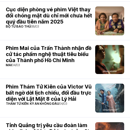
Cục diện phòng vé phim Việt thay
đổi chóng mặt dù chỉ mới chưa hết
quý đầu tiên năm 2025
BỘ TỨ BÁO THỦ
08/03
Phim Mai của Trấn Thành nhận đề
cử tác phẩm nghệ thuật tiêu biểu
của Thành phố Hồ Chí Minh
MAI
04/03
Phim Thám Tử Kiên của Victor Vũ
bất ngờ dời lịch chiếu, đối đầu trực
diện với Lật Mặt 8 của Lý Hải
THÁM TỬ KIÊN: KỲ ÁN KHÔNG ĐẦU
04/03
Tỉnh Quảng trị yêu cầu đoàn làm