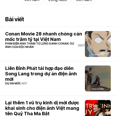
Bài viết
Conan Movie 28 nhanh chóng cán
mốc trăm tỷ tại Việt Nam
PHIM ĐIỆN ẢNH THÁM TỬ LỪNG DANH CONAN: DƯ
28/07
ẢNH CỦA ĐỘC NHÃN
Liên Bỉnh Phát tái hợp đạo diễn
Song Lang trong dự án điện ảnh
mới
DỰ ÁN MỚI
24/07
Lại thêm 1 vũ trụ kinh dị mới được
khai sinh cho điện ảnh Việt mang
tên Quỷ Tha Ma Bắt