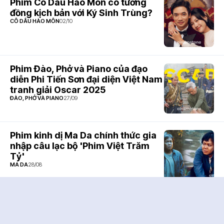
Phim Cô Dâu Hào Môn có tương
đồng kịch bản với Ký Sinh Trùng?
CÔ DÂU HÀO MÔN
02/10
Phim Đào, Phở và Piano của đạo
diễn Phi Tiến Sơn đại diện Việt Nam
tranh giải Oscar 2025
ĐÀO, PHỞ VÀ PIANO
27/09
Phim kinh dị Ma Da chính thức gia
nhập câu lạc bộ 'Phim Việt Trăm
Tỷ'
MA DA
28/08
Phim Cô Dâu Hào Môn của Vũ Ngọc
Đãng phát hành teaser trailer
CÔ DÂU HÀO MÔN
26/08