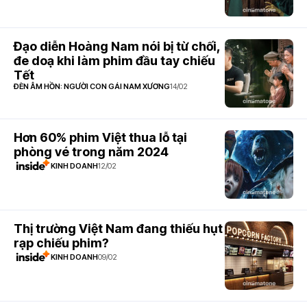
Đạo diễn Hoàng Nam nói bị từ chối,
đe doạ khi làm phim đầu tay chiếu
Tết
ĐÈN ÂM HỒN: NGƯỜI CON GÁI NAM XƯƠNG
14/02
Hơn 60% phim Việt thua lỗ tại
phòng vé trong năm 2024
KINH DOANH
12/02
Thị trường Việt Nam đang thiếu hụt
rạp chiếu phim?
KINH DOANH
09/02