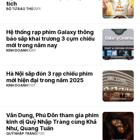
tích
BỘ TỨ BÁO THỦ
31/01
Hệ thống rạp phim Galaxy thông
báo sắp khai trương 3 cụm chiếu
mới trong năm nay
KINH DOANH
30/01
Hà Nội sắp đón 3 rạp chiếu phim
mới hiện đại trong năm 2025
KINH DOANH
17/01
Vân Dung, Phú Đôn tham gia phim
kinh dị Quỷ Nhập Tràng cùng Khả
Như, Quang Tuấn
QUỶ NHẬP TRÀNG
17/01