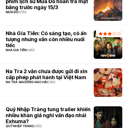
phim lịch sử Mưa Đỏ hoàn trả mặt
bằng trước ngày 15/3
MƯA ĐỎ
27/02
Nhà Gia Tiên: Có sáng tạo, có ấn
tượng nhưng vẫn còn nhiều nuối
tiếc
NHÀ GIA TIÊN
24/02
Na Tra 2 vẫn chưa được gửi đi xin
cấp phép phát hành tại Việt Nam
NA TRA: MA ĐỒNG NÁO HẢI
21/02
Quỷ Nhập Tràng tung trailer khiến
nhiều khán giả nghi vấn đạo nhái
Exhuma?
QUỶ NHẬP TRÀNG
21/02