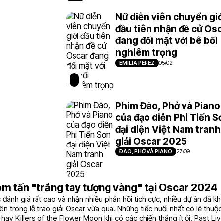
Nữ diễn viên chuyển giớ
đầu tiên nhận đề cử Os
đang đối mặt với bê bối
nghiêm trọng
EMILIA PÉREZ
05/02
Phim Đào, Phở và Piano
của đạo diễn Phi Tiến S
đại diện Việt Nam tranh
giải Oscar 2025
ĐÀO, PHỞ VÀ PIANO
27/09
m tấn "trắng tay tượng vàng" tại Oscar 2024
đánh giá rất cao và nhận nhiều phản hồi tích cực, nhiều dự án đã 
n trong lễ trao giải Oscar vừa qua. Những tiếc nuối nhất có lẽ thuộ
hay Killers of the Flower Moon khi có các chiến thắng ít ỏi. Past Li