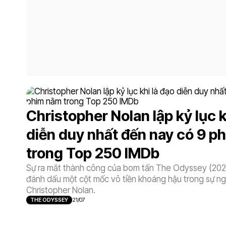
Christopher Nolan lập kỷ lục k
diễn duy nhất đến nay có 9 p
trong Top 250 IMDb
Sự ra mắt thành công của bom tấn The Odyssey (2026
đánh dấu một cột mốc vô tiền khoáng hậu trong sự ng
Christopher Nolan.
THE ODYSSEY
21/07