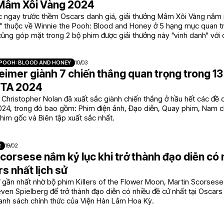
Mâm Xôi Vàng 2024
c ngay trước thềm Oscars danh giá, giải thưởng Mâm Xôi Vàng năm 
g" thuộc về Winnie the Pooh: Blood and Honey ở 5 hạng mục quan t
ũng góp mặt trong 2 bộ phim được giải thưởng này "vinh danh" với
Nữ phụ tệ nhất.
POOH: BLOOD AND HONEY
10/03
mer giành 7 chiến thắng quan trọng trong 13 
FTA 2024
Christopher Nolan đã xuất sắc giành chiến thắng ở hầu hết các đề 
024, trong đó bao gồm: Phim điện ảnh, Đạo diễn, Quay phim, Nam 
him gốc và Biên tập xuất sắc nhất.
R
19/02
corsese nắm kỷ lục khi trở thành đạo diễn có 
s nhất lịch sử
ử gần nhất nhờ bộ phim Killers of the Flower Moon, Martin Scorsese
ven Spielberg để trở thành đạo diễn có nhiều đề cử nhất tại Oscars 
danh sách chính thức của Viện Hàn Lâm Hoa Kỳ.