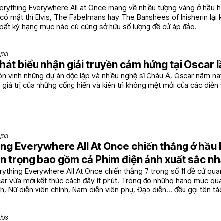
verything Everywhere All at Once mang về nhiều tượng vàng ở hầu h
có mặt thì Elvis, The Fabelmans hay The Banshees of Inisherin lại
 bất kỳ hạng mục nào dù cũng sở hữu số lượng đề cử áp đảo.
3/03
át biểu nhận giải truyền cảm hứng tại Oscar l
tôn vinh những dự án độc lập và nhiều nghệ sĩ Châu Á, Oscar năm n
 giá trị của những cống hiến và kiên trì không mệt mỏi của các diễn
3/03
ng Everywhere All At Once chiến thắng ở hầu
n trọng bao gồm cả Phim điện ảnh xuất sắc nh
ything Everywhere All At Once chiến thắng 7 trong số 11 đề cử quan 
car vừa mới kết thúc cách đây ít phút. Trong đó những hạng mục qu
h, Nữ diễn viên chính, Nam diễn viên phụ, Đạo diễn... đều gọi tên t
3/03