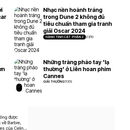
i
Nhạc nền hoành tráng
car
trong Dune 2 không đủ
tiêu chuẩn tham gia tranh
giải Oscar 2024
HÀNH TINH CÁT: PHẦN 2
23/10
Những tràng pháo tay 'lạ
ơn
thường' ở Liên hoan phim
Cannes
GIẢI THƯỞNG
17/05
không được
c về Barbie,
ves của Celine