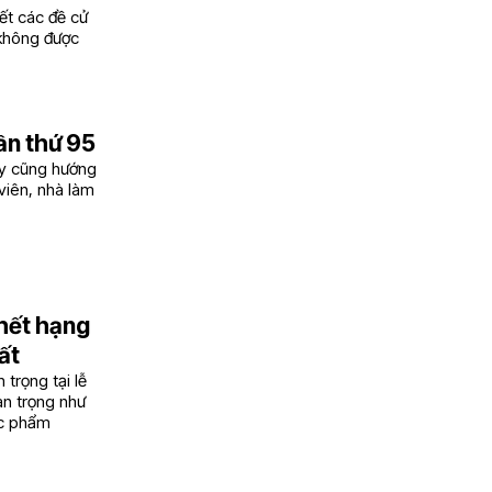
ết các đề cử
 không được
ần thứ 95
ay cũng hướng
 viên, nhà làm
 hết hạng
ất
trọng tại lễ
an trọng như
ác phẩm