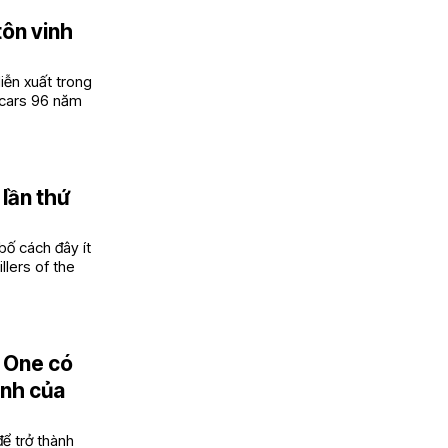
tôn vinh
iễn xuất trong
Oscars 96 năm
 lần thứ
ố cách đây ít
llers of the
s One có
ảnh của
ể trở thành