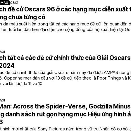
 MÁU
28/01
h đề cử Oscars 96 ở các hạng mục diễn xuất 
ạng chưa từng có
n da màu xuất hiện trong tất cả các hạng mục đề cử liên quan đến d
tên tuổi lần đầu tiên đại diện cho cộng đồng của họ xuất hiện tại 
5/01
h tất cả các đề cử chính thức của Giải Oscars
 2024
ác đề cử chính thức của giải Oscars năm nay đã được AMPAS công b
ó, Oppenheimer dẫn đầu với 13 đề cử, tiếp theo là Poor Things và Ki
ới lần lượt là 11 và 10
4/01
Man: Across the Spider-Verse, Godzilla Minu
g danh sách rút gọn hạng mục Hiệu ứng hình 
6
 hình mới nhất của Sony Pictures nằm trong vũ trụ Nhện có cơ hội đ