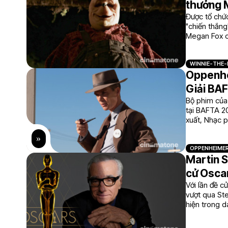
thưởng 
Được tổ chứ
"chiến thắn
Megan Fox c
Nữ chính và 
WINNIE-THE-
Oppenhei
Giải BA
Bộ phim của 
tại BAFTA 2
xuất, Nhạc p
OPPENHEIME
Martin S
cử Oscar
Với lần đề c
vượt qua Ste
hiện trong 