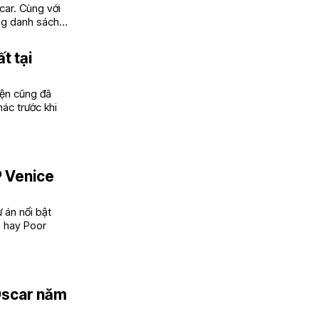
car. Cùng với
ng danh sách
t tại
iện cũng đã
ác trước khi
P Venice
 án nổi bật
i hay Poor
 Oscar năm