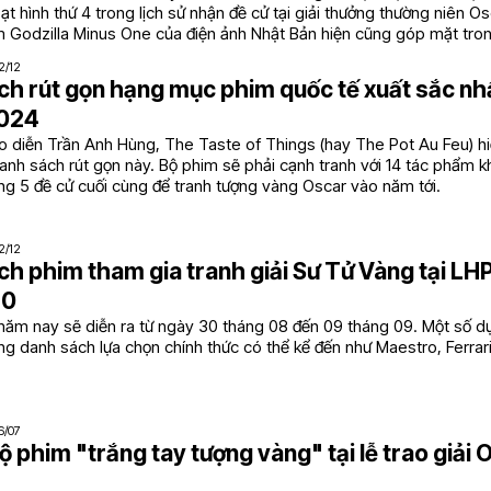
t hình thứ 4 trong lịch sử nhận đề cử tại giải thưởng thường niên Os
m Godzilla Minus One của điện ảnh Nhật Bản hiện cũng góp mặt tro
2/12
h rút gọn hạng mục phim quốc tế xuất sắc nhấ
2024
o diễn Trần Anh Hùng, The Taste of Things (hay The Pot Au Feu) h
nh sách rút gọn này. Bộ phim sẽ phải cạnh tranh với 14 tác phẩm kh
ng 5 đề cử cuối cùng để tranh tượng vàng Oscar vào năm tới.
2/12
h phim tham gia tranh giải Sư Tử Vàng tại LH
80
năm nay sẽ diễn ra từ ngày 30 tháng 08 đến 09 tháng 09. Một số dự
g danh sách lựa chọn chính thức có thể kể đến như Maestro, Ferrar
6/07
 phim "trắng tay tượng vàng" tại lễ trao giải