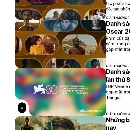
tác phẩm hoạ
đó, tác phẩ
này.
GIẢI THƯỞNG
2
Danh sác
Oscar 
Phim của đạ
nằm trong da
góp mặt tro
GIẢI THƯỞNG
2
Danh sác
lần thứ 
LHP Venice 
góp mặt tron
Things...
GIẢI THƯỞNG
2
Những bộ
nay