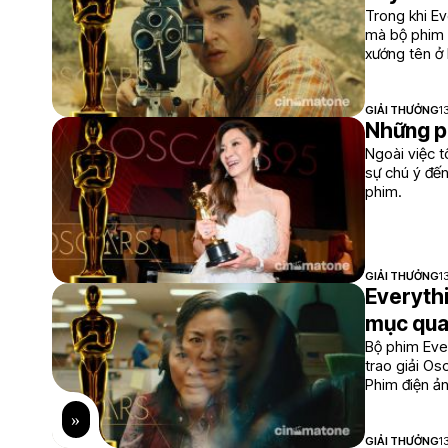
Trong khi E
mà bộ phim 
xướng tên ở
GIẢI THƯỞNG
1
Những ph
Ngoài việc 
sự chú ý đến
phim.
GIẢI THƯỞNG
1
Everythi
mục qua
Bộ phim Ever
trao giải Os
Phim điện ản
GIẢI THƯỞNG
1