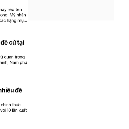
nay réo tên
rọng. Mỹ nhân
 các hạng mục
đề cử tại
cử quan trọng
chính, Nam phụ
nhiều đề
 chính thức
với 10 lần xuất