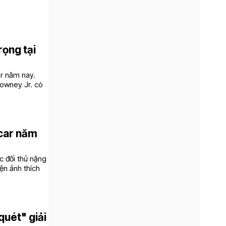
ọng tại
r năm nay.
Downey Jr. có
scar năm
c đối thủ nặng
ện ảnh thích
quét" giải