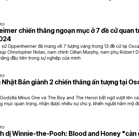
hông nhận tượng vàng nào trên cả 2 hạng mục mà phim có đề cử
1/03
imer chiến thắng ngoạn mục ở 7 đề cử quan tr
2024
u sử Oppenheimer đã mang về 7 tượng vàng trong 13 đề cử tại Osca
iúp Christopher Nolan, nam chính Cillian Murphy, nam phụ Robert 
hắng đầu tiên trong sự nghiệp của mình
1/03
 Nhật Bản giành 2 chiến thắng ấn tượng tại O
 Godzilla Minus One và The Boy and The Heron bất ngờ vượt lên cá
g mục quan trọng, nhận được nhiều sự chú ý, khiến người hâm mộ đi
1/03
h dị Winnie-the-Pooh: Blood and Honey "càn 