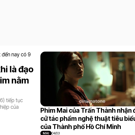
hi là đạo
him nằm
) tiếp tục
hiệp của
Phim Mai của Trấn Thành nhận 
cử tác phẩm nghệ thuật tiêu biể
của Thành phố Hồ Chí Minh
MAI
04/03