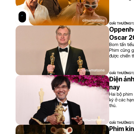
Song cũng k
GIẢI THƯỞNG
1
Oppenhe
Oscar 
Bom tấn tiể
Phim cũng g
được chiến t
GIẢI THƯỞNG
1
Điện ảnh
nay
Hai bộ phim
ký ở các hạn
thú.
GIẢI THƯỞNG
1
Phim kin