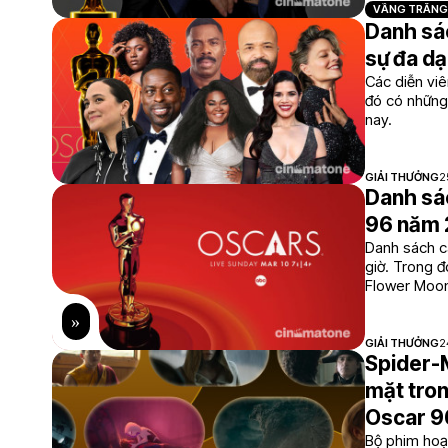
VẦNG TRĂNG
Danh sác
sự đa d
Các diễn viê
đó có những 
nay.
GIẢI THƯỞNG
2
Danh sác
96 năm
Danh sách c
giờ. Trong đ
Flower Moon v
GIẢI THƯỞNG
2
Spider-
mặt tron
Oscar 9
Bộ phim hoạt