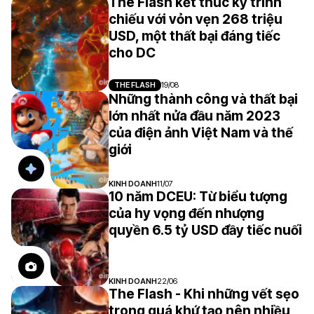
The Flash kết thúc kỳ trình
chiếu với vỏn vẹn 268 triệu
USD, một thất bại đáng tiếc
cho DC
THE FLASH
19/08
Những thành công và thất bại
lớn nhất nửa đầu năm 2023
của điện ảnh Việt Nam và thế
giới
KINH DOANH
11/07
10 năm DCEU: Từ biểu tượng
của hy vọng đến nhượng
quyền 6.5 tỷ USD đầy tiếc nuối
KINH DOANH
22/06
The Flash - Khi những vết sẹo
trong quá khứ tạo nên nhiều