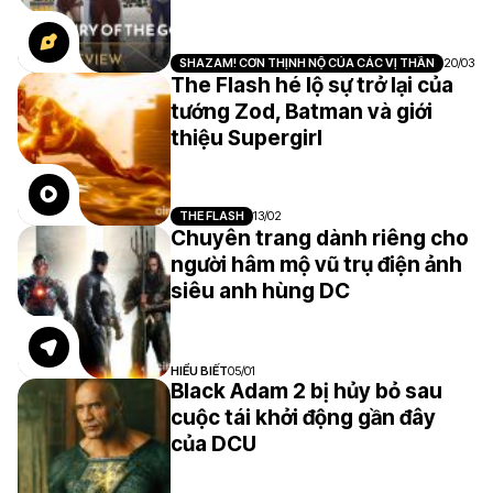
SHAZAM! CƠN THỊNH NỘ CỦA CÁC VỊ THẦN
20/03
The Flash hé lộ sự trở lại của
tướng Zod, Batman và giới
thiệu Supergirl
THE FLASH
13/02
Chuyên trang dành riêng cho
người hâm mộ vũ trụ điện ảnh
siêu anh hùng DC
HIỂU BIẾT
05/01
Black Adam 2 bị hủy bỏ sau
cuộc tái khởi động gần đây
của DCU