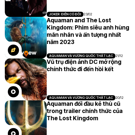
JOKER: ĐIÊN CÓ ĐÔI
23/02
Aquaman and The Lost
Kingdom: Phim siêu anh hùng
mãn nhãn và ấn tượng nhất
năm 2023
AQUAMAN VÀ VƯƠNG QUỐC THẤT LẠC
21/12
Vũ trụ điện ảnh DC mở rộng
chính thức đi đến hồi kết
AQUAMAN VÀ VƯƠNG QUỐC THẤT LẠC
20/12
Aquaman đối đầu kẻ thù cũ
trong trailer chính thức của
The Lost Kingdom