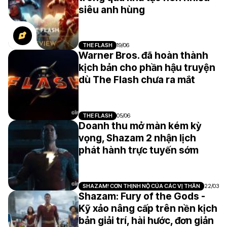
siêu anh hùng
THE FLASH
19/06
Warner Bros. đã hoàn thành
kịch bản cho phần hậu truyện
dù The Flash chưa ra mắt
THE FLASH
05/06
Doanh thu mở màn kém kỳ
vọng, Shazam 2 nhận lịch
phát hành trực tuyến sớm
SHAZAM! CƠN THỊNH NỘ CỦA CÁC VỊ THẦN
22/03
Shazam: Fury of the Gods -
Kỹ xảo nâng cấp trên nền kịch
bản giải trí, hài hước, đơn giản