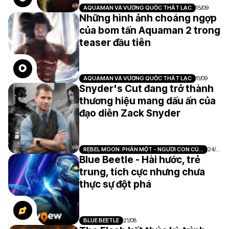
AQUAMAN VÀ VƯƠNG QUỐC THẤT LẠC
15/09
Những hình ảnh choáng ngợp
của bom tấn Aquaman 2 trong
teaser đầu tiên
AQUAMAN VÀ VƯƠNG QUỐC THẤT LẠC
11/09
Snyder's Cut đang trở thành
thương hiệu mang dấu ấn của
đạo diễn Zack Snyder
REBEL MOON: PHẦN MỘT - NGƯỜI CON CỦA
24/0
LỬA
8
Blue Beetle - Hài hước, trẻ
trung, tích cực nhưng chưa
thực sự đột phá
BLUE BEETLE
21/08