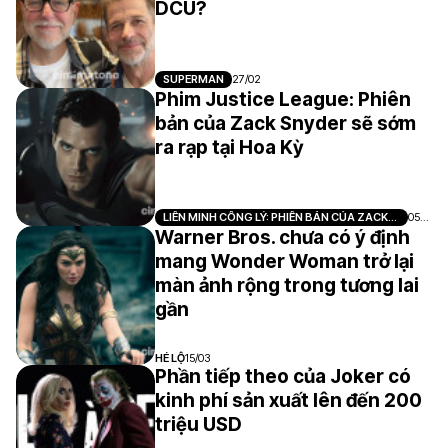
DCU?
SUPERMAN
27/02
Phim Justice League: Phiên
bản của Zack Snyder sẽ sớm
ra rạp tại Hoa Kỳ
LIÊN MINH CÔNG LÝ: PHIÊN BẢN CỦA ZACK
05/0
SNYDER
7
Warner Bros. chưa có ý định
mang Wonder Woman trở lại
màn ảnh rộng trong tương lai
gần
HÉ LỘ
15/03
Phần tiếp theo của Joker có
kinh phí sản xuất lên đến 200
triệu USD