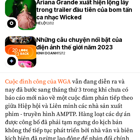
Ariana Grande xuất hiện lộng lẫy
trong trailer đầu tiên của bom tấn
ca nhạc Wicked
HÉ LỘ
12/02
Những câu chuyện nổi bật của
điện ảnh thế giới năm 2023
KINH DOANH
15/12
Cuộc đình công của
WGA
vẫn đang diễn ra và
nay đã bước sang tháng thứ 3 trong khi chưa có
báo cáo mới nào về một cuộc đàm phán tiếp theo
giữa Hiệp hội và Liên minh các nhà sản xuất
phim - truyền hình
AMPTP
. Hàng loạt các dự án
được công bố đã phải tạm ngưng do kịch bản
không thể tiếp tục phát triển bởi nhà văn và biên
kịch hiện đã ngừng lao động để phản đối chính