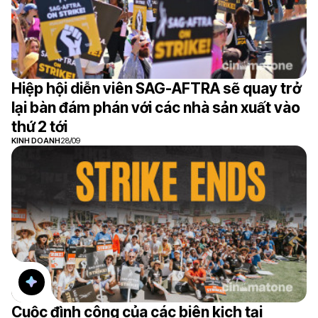
Hiệp hội diễn viên SAG-AFTRA sẽ quay trở
lại bàn đám phán với các nhà sản xuất vào
thứ 2 tới
KINH DOANH
28/09
Cuộc đình công của các biên kịch tại