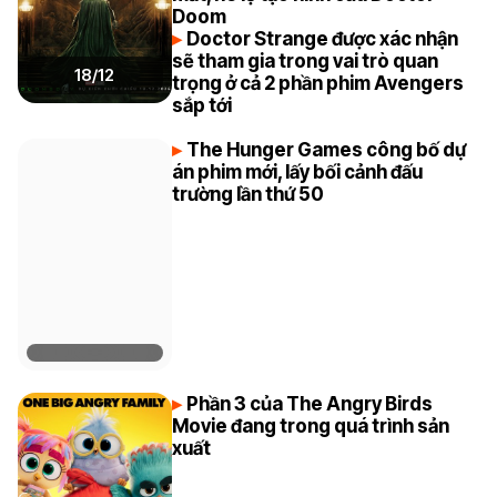
Doom
Doctor Strange được xác nhận
sẽ tham gia trong vai trò quan
18/12
trọng ở cả 2 phần phim Avengers
sắp tới
The Hunger Games công bố dự
án phim mới, lấy bối cảnh đấu
trường lần thứ 50
Phần 3 của The Angry Birds
Movie đang trong quá trình sản
xuất