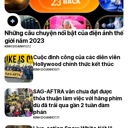
Những câu chuyện nổi bật của điện ảnh thế
giới năm 2023
KINH DOANH
15/12
Cuộc đình công của các diễn viên
Hollywood chính thức kết thúc
KINH DOANH
09/11
SAG-AFTRA vẫn chưa đạt được
thỏa thuận làm việc với hãng phim
dù đã trải qua gần 2 tuần đàm
phán
KINH DOANH
07/11