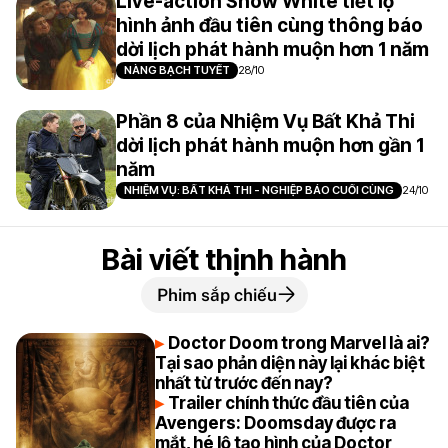
Live-action Snow White tiết lộ
hình ảnh đầu tiên cùng thông báo
dời lịch phát hành muộn hơn 1 năm
NÀNG BẠCH TUYẾT
28/10
Phần 8 của Nhiệm Vụ Bất Khả Thi
dời lịch phát hành muộn hơn gần 1
năm
NHIỆM VỤ: BẤT KHẢ THI - NGHIỆP BÁO CUỐI CÙNG
24/10
Bài viết thịnh hành
Phim sắp chiếu
Doctor Doom trong Marvel là ai?
Tại sao phản diện này lại khác biệt
nhất từ trước đến nay?
Trailer chính thức đầu tiên của
Avengers: Doomsday được ra
mắt, hé lộ tạo hình của Doctor