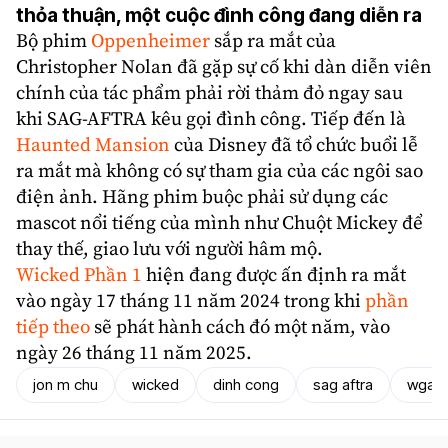
thỏa thuận, một cuộc đình công đang diễn ra
Bộ phim
Oppenheimer
sắp ra mắt của
Christopher Nolan đã gặp sự cố khi dàn diễn viên
chính của tác phẩm phải rời thảm đỏ ngay sau
khi SAG-AFTRA kêu gọi đình công. Tiếp đến là
Haunted Mansion
của Disney đã tổ chức buổi lễ
ra mắt mà không có sự tham gia của các ngôi sao
điện ảnh. Hãng phim buộc phải sử dụng các
mascot nổi tiếng của mình như Chuột Mickey để
thay thế, giao lưu với người hâm mộ.
Wicked Phần 1
hiện đang được ấn định ra mắt
vào ngày 17 tháng 11 năm 2024 trong khi
phần
tiếp theo
sẽ phát hành cách đó một năm, vào
ngày 26 tháng 11 năm 2025.
jon m chu
wicked
dinh cong
sag aftra
wga