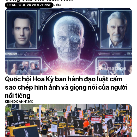
DEADPOOL VÀ WOLVERINE
21/10
Quốc hội Hoa Kỳ ban hành đạo luật cấm
sao chép hình ảnh và giọng nói của người
nổi tiếng
KINH DOANH
13/10