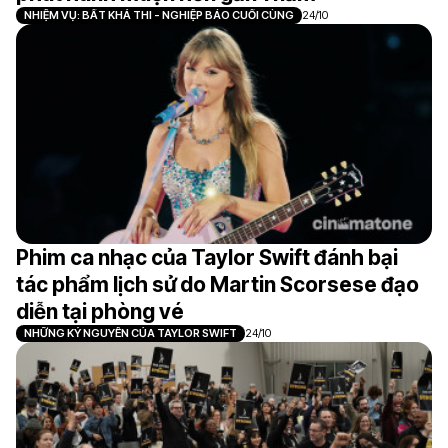
NHIỆM VỤ: BẤT KHẢ THI - NGHIỆP BÁO CUỐI CÙNG
24/10
Phim ca nhạc của Taylor Swift đánh bại
tác phẩm lịch sử do Martin Scorsese đạo
diễn tại phòng vé
NHỮNG KỶ NGUYÊN CỦA TAYLOR SWIFT
24/10