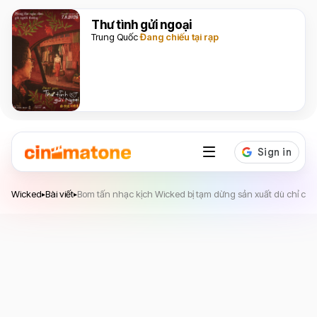
Thư tình gửi ngoại
Trung Quốc
Đang chiếu tại rạp
Wicked
Wicked
Bài viết
Bom tấn nhạc kịch Wicked bị tạm dừng sản xuất dù chỉ còn
▸
▸