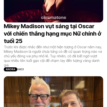
Mikey Madison vụt sáng tại Oscar
với chiến thắng hạng mục Nữ chính ở
tuổi 25
Trước khi được nhắc đến như một hiện tượng ở Oscar năm nay,
Mikey Madison là người chưa từng có đề cử quan trọng nào và
chủ yếu đóng vai phụ nhỏ lẻ. Tuy nhiên, cô đã bất ngờ vượt
qua nhiều tên tuổi gạo cội để chạm tay đến tượng vàng danh
giá.
ANORA
04/03