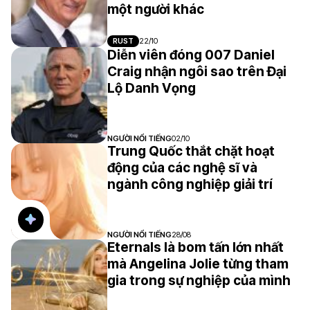
một người khác
RUST
22/10
Diễn viên đóng 007 Daniel
Craig nhận ngôi sao trên Đại
Lộ Danh Vọng
NGƯỜI NỔI TIẾNG
02/10
Trung Quốc thắt chặt hoạt
động của các nghệ sĩ và
ngành công nghiệp giải trí
NGƯỜI NỔI TIẾNG
28/08
Eternals là bom tấn lớn nhất
mà Angelina Jolie từng tham
gia trong sự nghiệp của mình