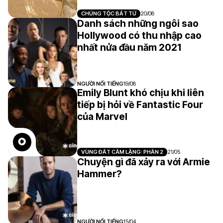
CHỦNG TỘC BẤT TỬ
20/08
Danh sách những ngôi sao
Hollywood có thu nhập cao
nhất nửa đầu năm 2021
NGƯỜI NỔI TIẾNG
19/08
Emily Blunt khó chịu khi liên
tiếp bị hỏi về Fantastic Four
của Marvel
VÙNG ĐẤT CÂM LẶNG: PHẦN 2
21/05
Chuyện gì đã xảy ra với Armie
Hammer?
NGƯỜI NỔI TIẾNG
15/04