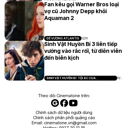
Fan kêu gọi Warner Bros loại
vợ cũ Johnny Depp khỏi
Aquaman 2
ĐẾ VƯƠNG ATLANTIS
12/11
Sinh Vật Huyền Bí 3 liên tiếp
vướng vào rắc rối, từ diễn viên
đến biên kịch
SINH VẬT HUYỀN BÍ: TỘI ÁC CỦA
11/0
GRINDELWALD
6
Theo dõi Cinematone trên:
Chính sách dữ liệu người dùng
Chính sách phân phối quảng cáo
Email:
cinematone.vn@gmail.com
Hotline:
0927 20 12 18