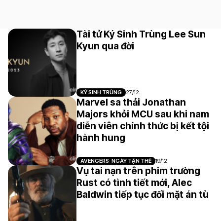
Tài tử Ký Sinh Trùng Lee Sun
Kyun qua đời
KÝ SINH TRÙNG
27/12
Marvel sa thải Jonathan
Majors khỏi MCU sau khi nam
diễn viên chính thức bị kết tội
hành hung
AVENGERS: NGÀY TẬN THẾ
19/12
Vụ tai nạn trên phim trường
Rust có tình tiết mới, Alec
Baldwin tiếp tục đối mặt án tù