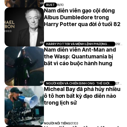
RUST
18/10
Nam diễn viên gạo cội đóng
Albus Dumbledore trong
Harry Potter qua đời ở tuổi 82
HARRY POTTER VÀ MỆNH LỆNH PHƯỢNG
29/0
HOÀNG
9
Nam diễn viên Ant-Man and
the Wasp: Quantumania bị
bắt vì cáo buộc hành hung
NGƯỜI KIẾN VÀ CHIẾN BINH ONG: THẾ GIỚI
27/0
LƯỢNG TỬ
3
Micheal Bay đã phá hủy nhiều
ô tô hơn bất kỳ đạo diễn nào
trong lịch sử
NGƯỜI NỔI TIẾNG
07/03