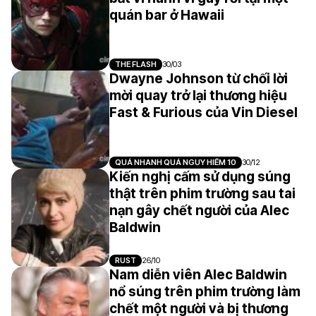
quán bar ở Hawaii
THE FLASH
30/03
Dwayne Johnson từ chối lời
mời quay trở lại thương hiệu
Fast & Furious của Vin Diesel
QUÁ NHANH QUÁ NGUY HIỂM 10
30/12
Kiến nghị cấm sử dụng súng
thật trên phim trường sau tai
nạn gây chết người của Alec
Baldwin
RUST
26/10
Nam diễn viên Alec Baldwin
nổ súng trên phim trường làm
chết một người và bị thương