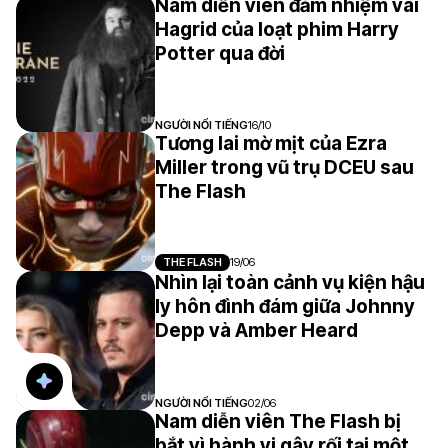
Nam diễn viên đảm nhiệm vai
Hagrid của loạt phim Harry
Potter qua đời
NGƯỜI NỔI TIẾNG
16/10
Tương lai mờ mịt của Ezra
Miller trong vũ trụ DCEU sau
The Flash
THE FLASH
19/06
Nhìn lại toàn cảnh vụ kiện hậu
ly hôn đình đám giữa Johnny
Depp và Amber Heard
NGƯỜI NỔI TIẾNG
02/06
Nam diễn viên The Flash bị
bắt vì hành vi gây rối tại một