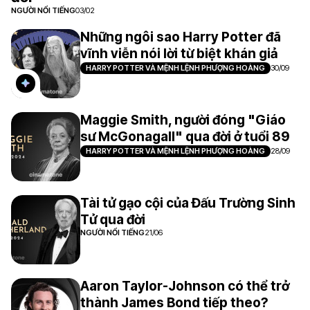
NGƯỜI NỔI TIẾNG
03/02
Những ngôi sao Harry Potter đã
vĩnh viễn nói lời từ biệt khán giả
HARRY POTTER VÀ MỆNH LỆNH PHƯỢNG HOÀNG
30/09
Maggie Smith, người đóng "Giáo
sư McGonagall" qua đời ở tuổi 89
HARRY POTTER VÀ MỆNH LỆNH PHƯỢNG HOÀNG
28/09
Tài tử gạo cội của Đấu Trường Sinh
Tử qua đời
NGƯỜI NỔI TIẾNG
21/06
Aaron Taylor-Johnson có thể trở
thành James Bond tiếp theo?